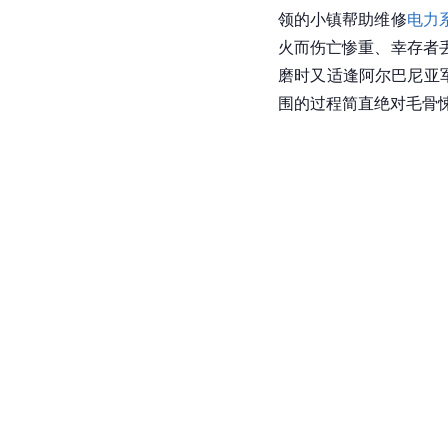
领的小镇帮助维修
电力
火而伤亡惨重、幸存者
磨时又适逢阿尔巴尼亚
围的过程简直绝对毛骨