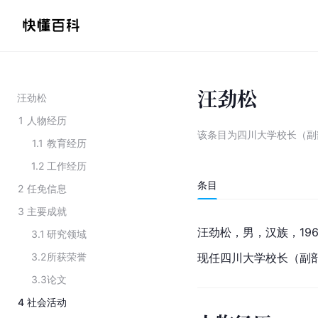
汪劲松
汪劲松
1
人物经历
该条目为
四川大学校长（副
1.1
教育经历
1.2
工作经历
条目
2
任免信息
3
主要成就
汪劲松
，男，汉族，19
3.1
研究领域
3.2
所获荣誉
现任四川大学校长（副
3.3
论文
4
社会活动