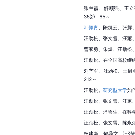
张兰霞、解顺强、王立
35⑵：65～
叶佩青
、陈凯云、张辉
汪劲松、张文雪、汪蕙、
曹家勇、朱煜、汪劲松
汪劲松。在全国高校继续教
刘辛军、汪劲松、王启明
212～
汪劲松。
研究型大学
如
汪劲松、张文雪、汪蕙、
汪劲松、潘鲁生。在科学
汪劲松、张文雪、陈永灿
杨建新、郁鼎文、汪劲松