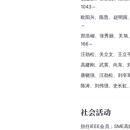
1043～
欧阳兴、陈恳、赵明国、
～
郑浩峻、张秀丽、关旭、
166～
汪劲松、关立文、王立平
高建刚、武英、向东、刘
唐晓强、汪劲松、刘辛军
陈涛、刘伟强、史长虹、
社会活动
担任IEEE会员；SME