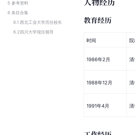
人物经历
5
参考资料
6
条目合集
教育经历
6.1
西北工业大学历任校长
6.2
四川大学现任领导
时间
院
1986年2月
清
1988年12月
清
1991年4月
清
工作经历