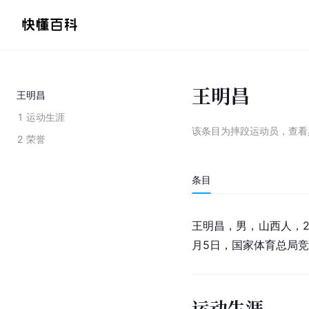
王明昌
王明昌
1
运动生涯
该条目为
摔跤运动员
，
查看
2
荣誉
条目
王明昌，男，山西人，2
月5日，
国家体育总局
竞
运动生涯