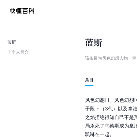
蓝斯
蓝斯
1
个人简介
该条目为
风色幻想人物
，
查
条目
风色幻想Ⅲ、风色幻想
子殿下（3代）以及拿
之焰拒绝得知自己不是
局杀死了乌德斯成为拿
凯琳在一起。