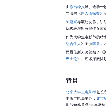
由
徐浩峰
执导、诠释一
导演的《
唐人街探案
》
陈建斌
导演处女作、讲
优秀表演斩获最佳女演
作为大学生电影节的特
想合伙人
》主演
李晨
，
而最佳新人奖颁给了《
巴比伦
》，艺术探索奖
背景
北京大学生电影节
创立
出版广电局主办，
北京
影节始终秉承“青春激