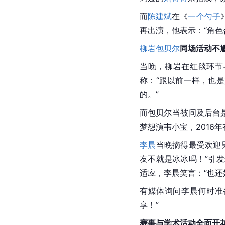
而
陈建斌
在《
一个勺子
再出演，他表示：“角色
柳岩
包贝尔
同场活动不
当晚，柳岩在红毯环节
称：“跟以前一样，也
的。”
而包贝尔当被问及后台
梦想演
韦小宝
，2016
李晨
当晚摘得最受欢迎
友不就是冰冰吗！”引
适应，李晨笑言：“也还
有媒体询问李晨何时准
享！”
赛事与学术活动全面开花