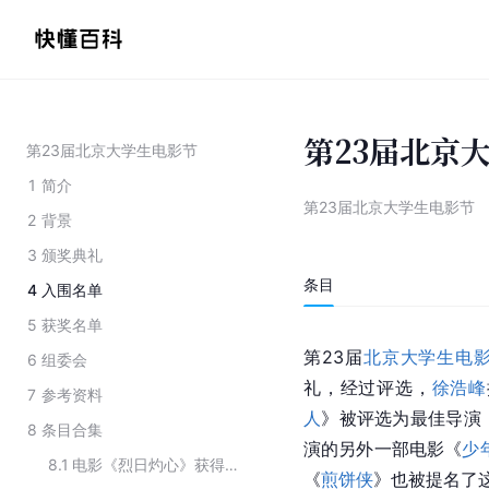
第23届北京
第23届北京大学生电影节
1
简介
第23届北京大学生电影节
2
背景
3
颁奖典礼
条目
4
入围名单
5
获奖名单
第23届
北京大学生电
6
组委会
礼，经过评选，
徐浩峰
7
参考资料
人
》被评选为最佳导演
8
条目合集
演的另外一部电影《
少
8.1
电影《烈日灼心》获得的奖项
《
煎饼侠
》也被提名了