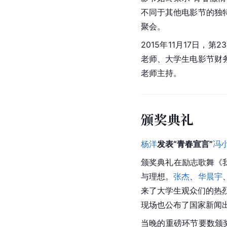
不同于其他电影节的独
聚会。
2015年
11月
17日，第2
老师、大学生电影节财
老师主持。
颁奖典礼
杨洋
发表“青春宣言”
冯
颁奖典礼在励志歌舞《
与理想。
张杰
、
华晨宇
来了大学生观众们的热
现场也公布了
国家新闻
当晚的重磅环节要数颁