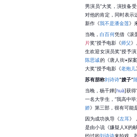
男演员”大奖，演技备
对他的肯定，同时表示
新作《
我不是潘金莲
》
当晚，
白百何
凭借《滚
片
奖”授予电影《
师父
》
生欢迎女演员奖”授予演
陈思诚
的《唐人街•探案
大奖”授予电影《
老炮儿
苏有朋称
刘诗诗
“嫂子”
当晚，杨千
嬅
[
huà
]
获得
一名大学生，“我高中
娇
》第三部，很有可能
因为成功执导《
左耳
》
是由小说《
嫌疑人X的
约过的
刘诗诗
来拍戏，