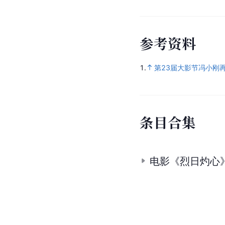
参
考
资
料
1.
第23届大影节冯小刚
条
目
合
集
电影《烈日灼心