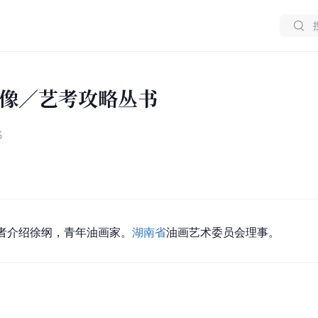
像／艺考攻略丛书
书
者介绍
徐纲
，青年油画家。
湖南省
油画艺术委员会理事。