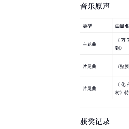
音乐原声
类型
曲目名
《
万
主题曲
到
》
片尾曲
《
贴膜
《
化
片尾曲
树
》特
获奖记录