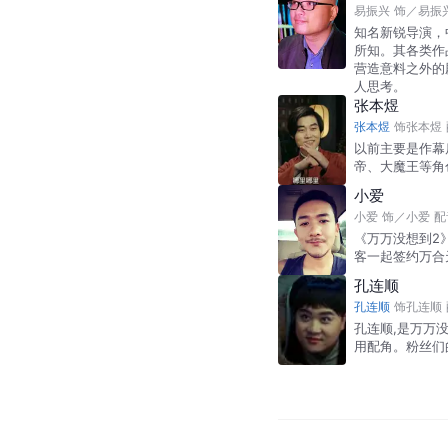
易振兴
饰
／
易振
知名新锐导演，
所知。其各类作
营造意料之外的
人思考。
张本煜
张本煜
饰
张本煜
以前主要是作幕
帝、大魔王等角
小爱
小爱
饰
／
小爱
配
《万万没想到2
客一起签约万合
孔连顺
孔连顺
饰
孔连顺
孔连顺,是万万
用配角。粉丝们