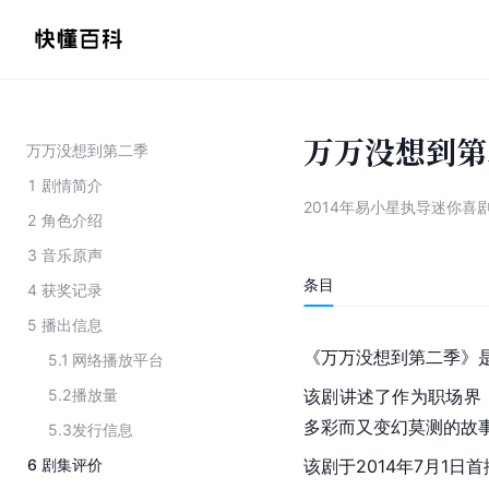
万万没想到第
万万没想到第二季
1
剧情简介
2014年易小星执导迷你喜
2
角色介绍
3
音乐原声
条目
4
获奖记录
5
播出信息
《万万没想到第二季》
5.1
网络播放平台
5.2
播放量
该剧讲述了作为职场界
多彩而又变幻莫测的故
5.3
发行信息
6
剧集评价
该剧于2014年7月1日