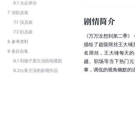
6.1
大众评分
7
演职员表
剧情简介
7.1
演员表
7.2
职员表
《万万没想到第二季》
8
参考资料
描绘了超级屌丝王大锤
9
条目合集
名屌丝，王大锤每天的
9.1
刘循子墨主演的电视剧
越、职场等当下热门元
事，调侃的视角幽默的
9.2
白客主演的影视作品