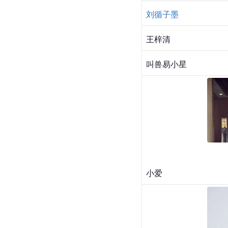
刘循子墨
王梓清
叫兽易小星
小爱