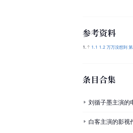
参
考
资
料
1.
1.1
1.2
万万没想到 第
条
目
合
集
刘循子墨主演的
白客主演的影视