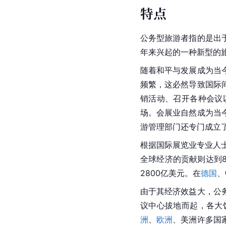
特点
公务型旅游者指的是出
年来兴起的一种新型的
随着和平与发展成为当
频繁，这必然导致国际
销活动、召开各种会议
场。会展业自然成为当
游管理部门还专门成立
根据国际展览业专业人
全球经济的贡献则达到
2800亿美元。在
德国
、
由于其经济效益大，公
议中心拔地而起，各大
洲
、
欧洲
、美洲许多国