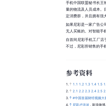
手机中国
联盟秘书长
王
量的物流及人员成本。
定消费群，并且拥有强
如果尼彩是一家广告公
无人买账的。对智能手
自首间尼彩手机工厂店于
不过，尼彩所销售的手机
参
考
资
料
1.
1.1
1.2
1.3
1.4
1.5
1
2.
2.1
2.2
2.3
2.4
2.5
2
3.
#中国首届财经视频大
4.
尼彩卢洪波
.
新浪微博