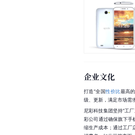
企业文化
打造"全国
性价比
最高
级、更新，满足市场需
尼彩科技集团坚持"工
彩公司通过确保旗下手
缩生产成本；通过工厂