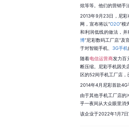
炫等等。他们的营销手法
2013年9月23日，尼
网，宣布将以“
O2O
”模
和利润低线的做法，并
博
“尼彩数码工厂店”及
于对智能手机、
3G手机
随着
电信运营商
发力百
断压缩。尼彩手机因关
区的52间手机工厂店，
2014年4月尼彩首款4
由于其他手机工厂店的冲
乎一夜间从大众眼里消
该企业于2022年1月7