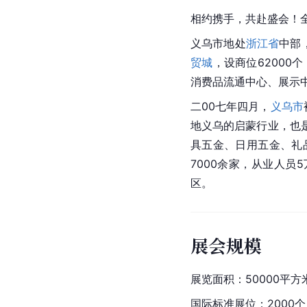
相约携手，共赴盛会！
义乌市
地处
浙江省
中部
贸城
，设商位62000
消费品流通中心、展示
二00七年四月，
义乌市
地
义乌
的启蒙行业，也
具五金、日用五金、礼
7000余家，从业人员
区。
展会规模
展览面积：50000平方
国际标准展位：2000个