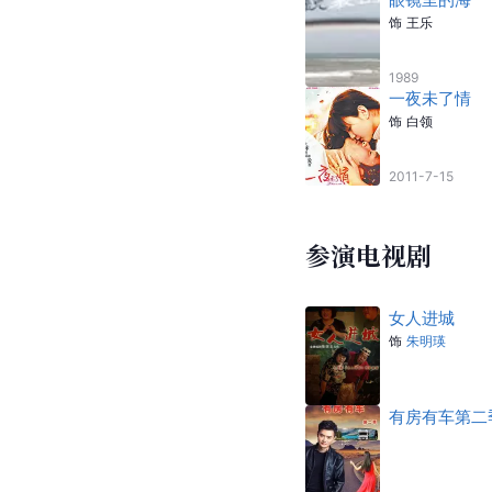
饰
王乐
1989
一夜未了情
饰
白领
2011-7-15
参演电视剧
女人进城
饰
朱明瑛
有房有车第二