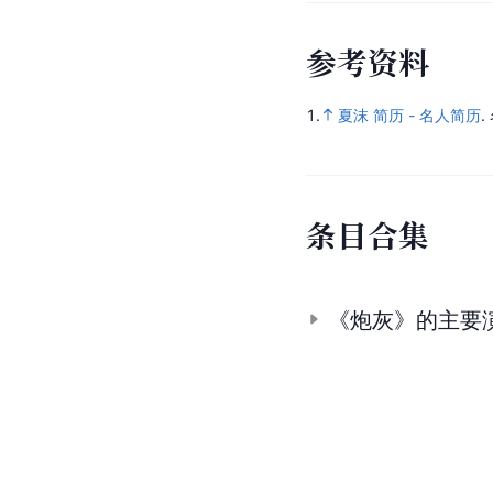
参
考
资
料
1.
夏沫 简历 - 名人简历
.
条
目
合
集
《炮灰》的主要