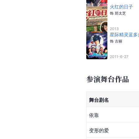
火红的日子
饰
郑太芝
2013
星际精灵蓝多
饰
古丽
2011-6-27
参演舞台作品
舞台剧名
依靠
变形的爱