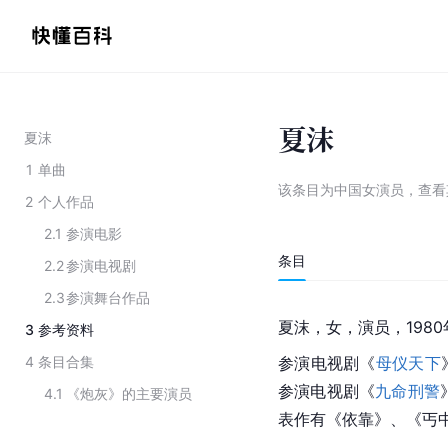
夏沫
夏沫
1
单曲
该条目为
中国女演员
，
查看
2
个人作品
2.1
参演电影
条目
2.2
参演电视剧
2.3
参演舞台作品
夏沫，女，演员，198
3
参考资料
4
条目合集
参演电视剧《
母仪天下
参演电视剧《
九命刑警
4.1
《炮灰》的主要演员
表作有《依靠》、《丐