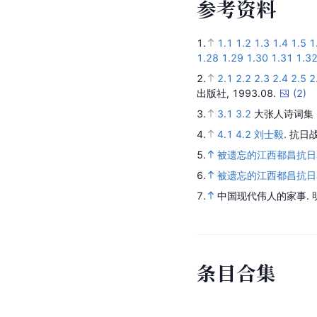
参
考
资
料
1.
1.1
1.2
1.3
1.4
1.5
1
1.28
1.29
1.30
1.31
1.3
2.
2.1
2.2
2.3
2.4
2.5
2
出版社,
1993.08.
(
2
)
3.
3.1
3.2
大张人诗词集
4.
4.1
4.2
刘士毅
.
抗日
5.
被遗忘的江西都昌抗日
6.
被遗忘的江西都昌抗日
7.
中国现代伟人的家事
.
条
目
合
集