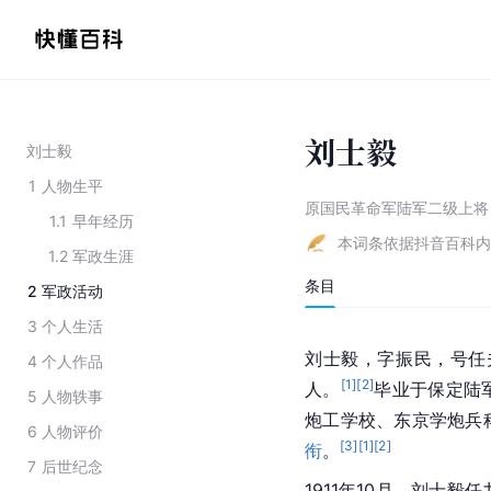
刘士毅
刘士毅
1
人物生平
原国民革命军陆军二级上将
1.1
早年经历
本词条依据抖音百科内
1.2
军政生涯
条目
2
军政活动
3
个人生活
刘士毅，字振民，号任夫
4
个人作品
[
1
]
[
2
]
人。
毕业于保定陆
5
人物轶事
炮工学校、东京学炮兵
6
人物评价
[
3
]
[
1
]
[
2
]
衔
。
7
后世纪念
1911年10月，刘士毅