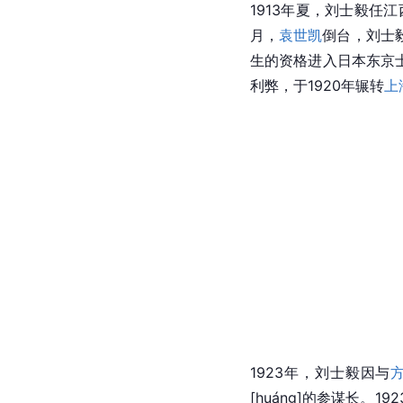
1913年夏，刘士毅任
月，
袁世凯
倒台，刘士
生的资格进入日本东京士
利弊，于1920年辗转
上
1923年，刘士毅因与
[huáng]的参谋长。1