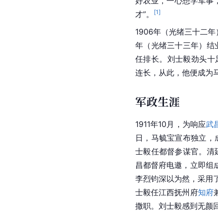
好农业，一心想学军事
[
1
]
才”。
1906年（光绪三十二
年（光绪三十三年）结
任排长。刘士毅劲头十
连长，从此，他便成为
军政生涯
1911年10月，为响应
武
日，马毓宝宣布独立，
士毅任都督参谋官。清
昌都督府电邀，立即组
李烈钧深以为然，采用
士毅任江西抚州府
知府
撒职。刘士毅感到无颜