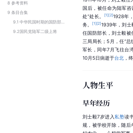
8
参考资料
国后，被任命为陆军咨
9
条目合集
[
1
]
[
2
]
处”处长。
1928年
9.1
中华民国时期的国防部次长
[
1
]
[
2
]
务。
1939年，刘
9.2
国民党陆军二级上将
任国防部长，刘士毅被
三局局长；5月，任“
总
军长，同年7月飞往台湾
10月5日病逝于
台北
，终
人物生平
早年经历
刘士毅7岁进入
私塾
读
规，被学校开除，随后