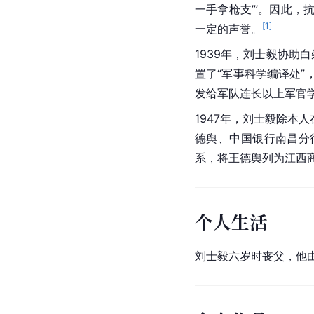
一手拿枪支”’。因此
[
1
]
一定的声誉。
1939年，刘士毅协助
置了“军事科学编译处”
发给军队连长以上军官
1947年，刘士毅除本人
德舆、中国银行南昌分
系，将王德舆列为江西商
个人生活
刘士毅六岁时丧父，他