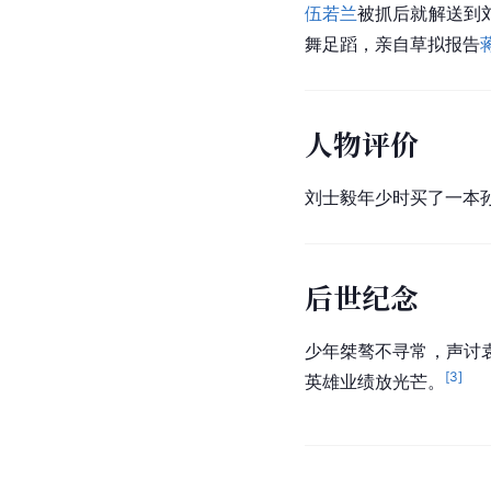
伍若兰
被抓后就解送到
舞足蹈，亲自草拟报告
人物评价
刘士毅年少时买了一本孙
后世纪念
少年桀骜不寻常，声讨
[
3
]
英雄业绩放光芒。