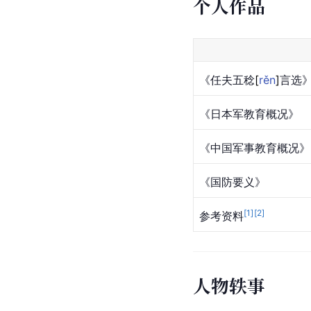
个人作品
《任夫五
稔
[
rěn
]
言选
《日本军教育概况》
《中国军事教育概况》
《国防要义》
[
1
]
[
2
]
参考资料
人物轶事