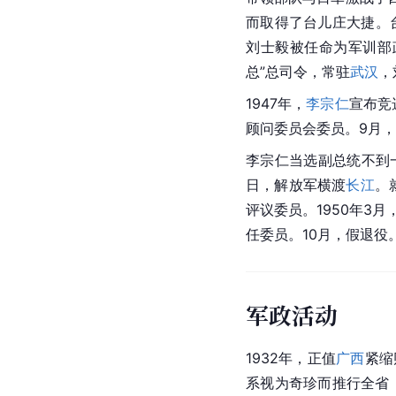
而取得了台儿庄大捷。
刘士毅被任命为军训部
总”总司令，常驻
武汉
，
1947年，
李宗仁
宣布竞
顾问委员会委员。9月，
李宗仁当选副总统不到
日，解放军横渡
长江
。
评议委员。1950年3月
任委员。10月，假退役。
军政活动
1932年，正值
广西
紧缩
系视为奇珍而推行全省