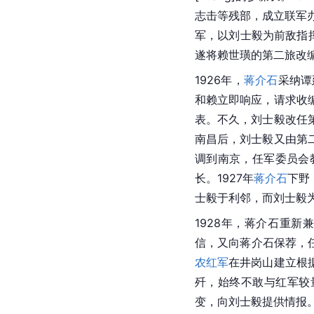
志击等残部，成立联军办
军，以刘士毅为前敌指挥
遂将赖世璜的第二旅改
1926年，
蒋介石
采纳谭
和赖立即响应，请求收
表。不久，刘士毅改任
南昌后，刘士毅又由第
调到南京，任军委员会
长。1927年
蒋介石
下野
士毅于利邻，而刘士毅
1928年，蒋介石重
信，又向蒋介石保荐，
农红军
在井岗山建立根
歼，始终不敢与红军较
变，向刘士毅提供情报