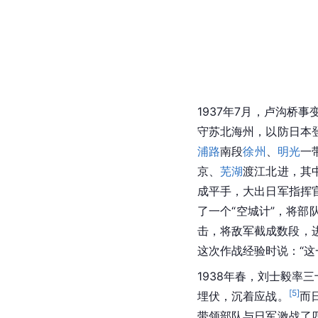
1937年7月，卢沟桥事
守苏北海州，以防日本
浦路
南段
徐州
、
明光
一
京、
芜湖
渡江北进，其
成平手，大出日军指挥
了一个“空城计”，将部
击，将敌军截成数段，
这次作战经验时说：“
1938年春，刘士毅率
[
5
]
埋伏，沉着应战。
而
带领部队与日军激战了