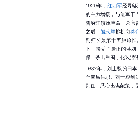
1929年，
红四军
经寻邬
的主力增援，与红军于
曾疯狂镇压革命，杀害曾
之后，
熊式辉
趁机向
蒋
副师长兼第十五旅旅长。
下，接受了居正的谋划
保，杀出重围，化装潜
1932年，刘士毅的
至南昌供职。刘士毅到
到任，悉心出谋献策，