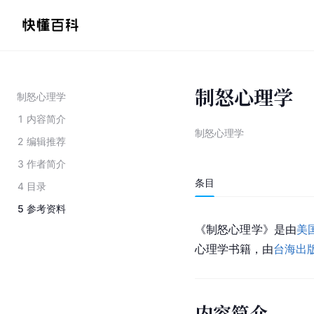
制怒心理学
制怒心理学
1
内容简介
制怒心理学
2
编辑推荐
3
作者简介
条目
4
目录
5
参考资料
《制怒心理学》是由
美
心理学书籍，由
台海出
内容简介