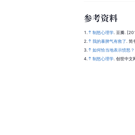
参
考
资
料
1.
制怒心理学
.
豆瓣.
[20
2.
我的暴脾气有救了
.
简
3.
如何恰当地表示愤怒？
4.
制怒心理学
.
创世中文