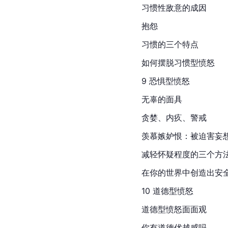
习惯性敌意的成因
抱怨
习惯的三个特点
如何摆脱习惯型愤怒
9 恐惧型愤怒
无辜的面具
贪婪、内疚、警戒
羡慕嫉妒恨：被迫害妄想
减轻怀疑程度的三个方
在你的世界中创造出安
10 道德型愤怒
道德型愤怒面面观
你有道德优越感吗