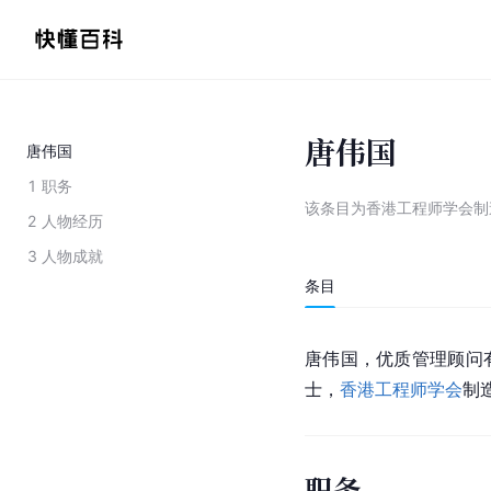
唐伟国
唐伟国
1
职务
该条目为
香港工程师学会制
2
人物经历
3
人物成就
条目
唐伟国，优质管理顾问
士，
香港工程师学会
制
职务