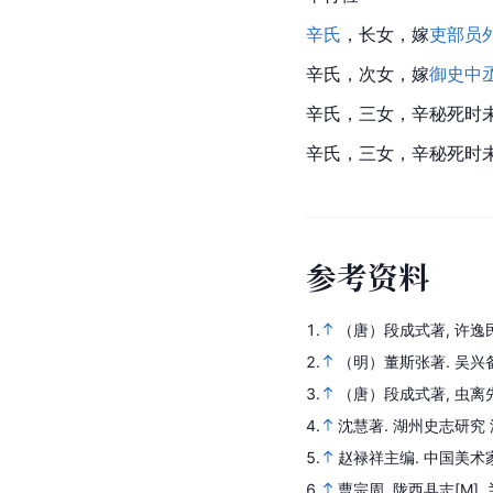
辛氏
，长女，嫁
吏部员
辛氏，次女，嫁
御史中
辛氏，三女，辛秘死时
辛氏，三女，辛秘死时
参
考
资
料
1.
（唐）段成式著, 许逸
2.
（明）董斯张著.
吴兴
3.
（唐）段成式著, 虫离
4.
沈慧著.
湖州史志研究
5.
赵禄祥主编.
中国美术
6.
曹宗周.
陇西县志
[M].