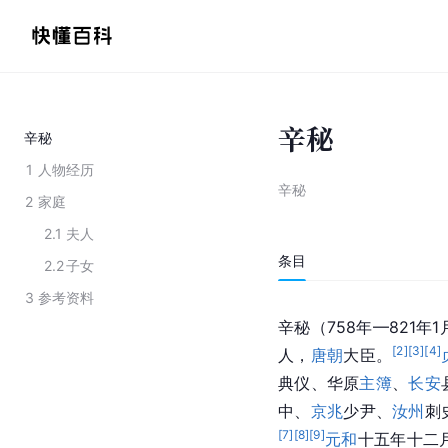
辛秘
辛秘
1
人物经历
辛秘
2
家庭
2.1
夫人
条目
2.2
子女
3
参考资料
辛秘（758年—821年
[
2
]
[
3
]
[
4
]
人，
唐朝
大臣。
典仪、华原
主簿
、
长安
中、
京兆
少尹、
汝州
刺
[
7
]
[
8
]
[
9
]
元和
十五年十二