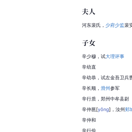
夫人
河东裴氏，
少府
少监
裴
子女
辛少穆，试
大理评事
辛幼直
辛幼恭，试左金吾卫兵
辛长顺，
滑州
参军
辛行质，郑州中牟县尉
辛仲
邕
[
yōng
]
，汝州
郏
辛仲和
辛行俭