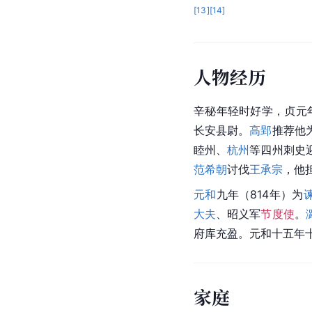
[
13
]
[
14
]
人物经历
辛秘年轻时好学，贞元
长安县尉。
高郢
推荐他
睦州、
杭州
等四州刺史
范希朝
讨伐
王承宗
，他
元和
九年（814年）为
大夫
、昭义军
节度使
。
府库充盈。元和十五年十
家庭