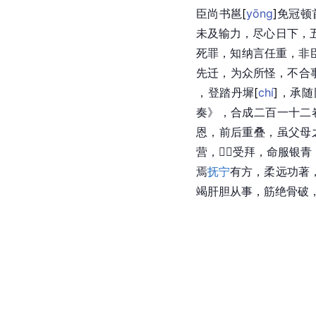
臣尚书
邕
[
yōng
]
免冠顿
未及输力，尽心日下，
死罪，知纳言任重，非
先迁，为众所怪，不合
，登踏丹
墀
[
chí
]
，承随
奏》，合成二百一十二
恩，前后重叠，虽父母
营，受拜，命服银
焉
抚宁
有方，柔远功著
竭肝胆从事，筋绝骨破