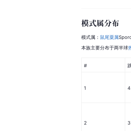
模式属分布
模式属：
鼠尾粟属
Spor
本族主要分布于两半球
#
1
4
2
3