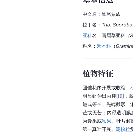
中文名：鼠尾粟族
拉丁名：
Trib. Sporobo
亚科
名：画眉草亚科
（S
科名：
禾本科
（
Gramin
植物特征
圆锥花序开展或收缩；
明显延伸出内
稃
[
fū
]
，
短或等长，先端截形，渐
芒或无芒；内稃透明膜
为囊果或
颖果
。叶片解
第一真叶开展。
淀粉粒