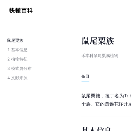
鼠尾粟族
鼠尾粟族
1
基本信息
禾本科鼠尾粟属植物
2
植物特征
3
模式属分布
条目
4
文献来源
鼠尾粟族，
拉丁
名为Trib
个族。它的圆锥花序开
基本信息