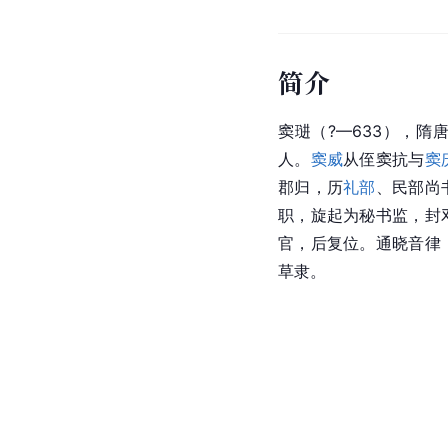
简介
窦琎（?—633），
人。
窦威
从侄窦抗与
窦
郡归，历
礼部
、民部尚
职，旋起为秘书监，封
官，后复位。通晓音律
草隶。