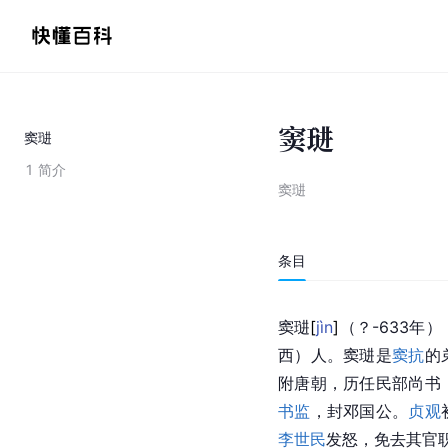
窦琎
窦琎
1
简介
窦琎
条目
窦
琎
[
jìn
]
（？-633年
西）人。窦琎是
窦抗
的
附唐朝，历任民部尚书
书监
，封邓国公。
贞观
李世民
发怒，免去其官