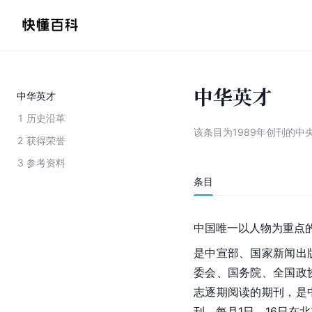
中华英才
中华英才
1
历史沿革
该条目为
1989年创刊的中
2
获得荣誉
3
参考资料
条目
中国唯一以人物为重点
是中宣部、国家新闻出
委会、
国务院
、全国政
志逐期阅读的期刊，是
刊，每月1日、16日在