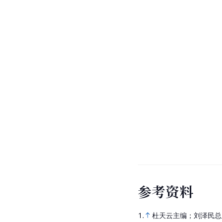
参
考
资
料
1.
杜天云主编；刘泽民总