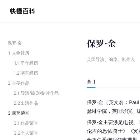
保罗·金
保罗·金
1
人物经历
英国导演、编剧、制作人
1.1
早年经历
1.2
演艺经历
条目
2
主要作品
2.1
导演/编剧/制片作品
保罗·金（英文名：Pau
2.2
出演作品
瑟琳学院，英国导演、
3
获奖荣誉
保罗·金主要涉足电视、
3.1
作品荣誉
伦吉的恐怖骑士》《冥
3.2
个人荣誉
金担任恐怖戏仿电视剧