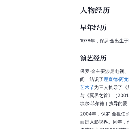
人物经历
早年经历
1978年，保罗·金出生于
演艺经历
保罗·金主要涉足电视
间，结识了
理查德·阿
艺术节
为三人执导了《
与《冥界之首》（200
埃尔·菲尔德丁执导的
2004年，保罗·金担
而进入影视界。同年，