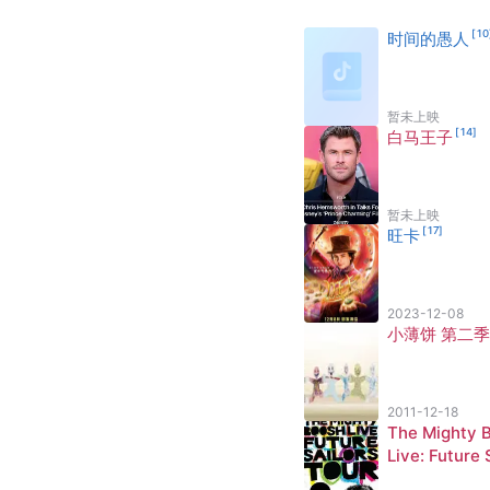
[
10
时间的愚人
暂未上映
[
14
]
白马王子
暂未上映
[
17
]
旺卡
2023-12-08
小薄饼 第二季
2011-12-18
The Mighty 
Live: Future 
[
23
]
ors Tour