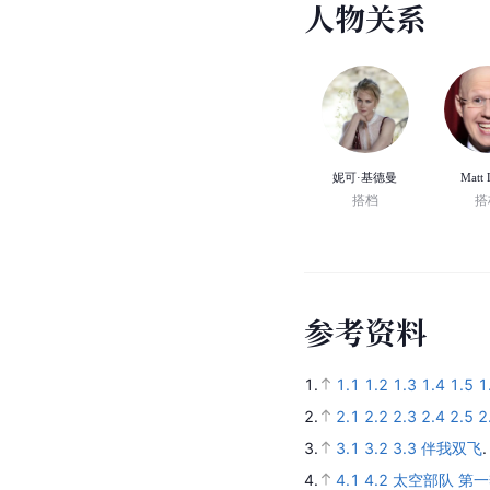
人
物
关
系
妮可·基德曼
Matt 
搭档
搭
参
考
资
料
1.
1.1
1.2
1.3
1.4
1.5
1
2.
2.1
2.2
2.3
2.4
2.5
2
3.
3.1
3.2
3.3
伴我双飞
4.
4.1
4.2
太空部队 第一