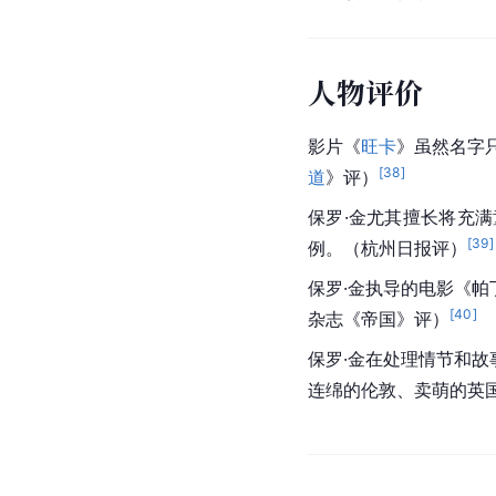
人物评价
影片《
旺卡
》虽然名字
[
38
]
道
》评）
保罗·金尤其擅长将充
[
39
]
例。（杭州日报评）
保罗·金执导的电影《
[
40
]
杂志《帝国》评）
保罗·金在处理情节和
连绵的伦敦、卖萌的英