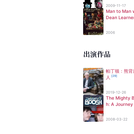
2009-11-17
Man to Man 
Dean Learne
2006
出演作品
帕丁顿：熊背
[
29
]
人
2019-12-26
The Mighty 
h: A Journey
rough Time 
[
33
]
pace
2008-03-22