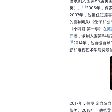
借该剧入围第58届英
[
1
]
类）。
2005年，保
2007年，他担任短篇喜
的喜剧电影《兔子和公
《小薄饼 第一季》在
英
开播，该剧入围第64
[
1
]
2014年，他自编自
影和电视艺术学院奖最
2017年，保罗·金自编
影奖。2018年，他执导