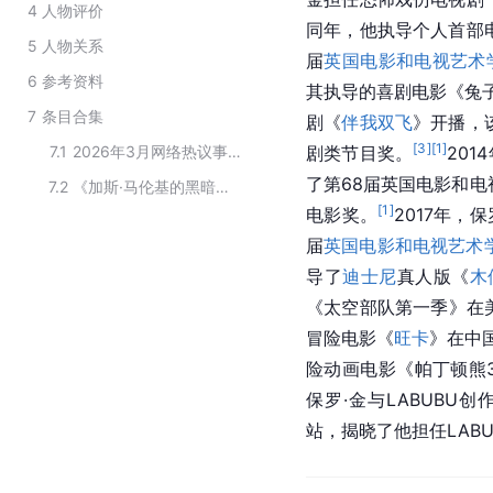
4
人物评价
同年，他执导个人首部
5
人物关系
届
英国电影和电视艺术
6
参考资料
其执导的喜剧电影《兔
7
条目合集
剧《
伴我双飞
》开播，
[
3
]
[
1
]
7.1
2026年3月网络热议事件当事人
剧类节目奖。
20
了第68届英国电影和电
7.2
《加斯·马伦基的黑暗之地》的主要演员
[
1
]
电影奖。
2017年，
届
英国电影和电视艺术
导了
迪士尼
真人版《
木
《太空部队第一季》在
冒险电影《
旺卡
》在中
险动画电影《帕丁顿熊
保罗·金与LABUBU创
站，揭晓了他担任LAB