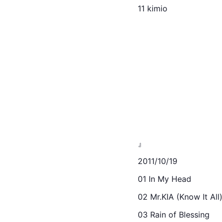
11 
kimio
』
2011/10/19
01 In My Head
02 Mr.KIA (Know It All
03 Rain of Blessing