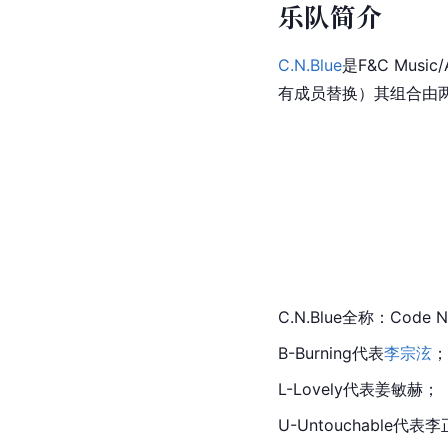
乐队简介
C.N.Blue
是F&C Music/
有成员替换）其组合由
C.N.Blue
全称：Code N
B-Burning代表
李宗泫
；
L-Lovely代表
姜敏赫
；
U-
Untouchable
代表李