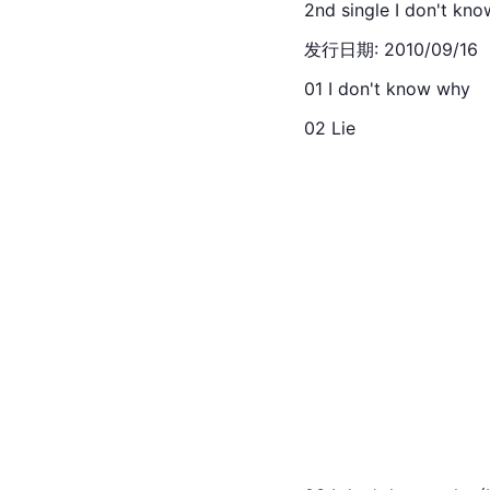
2nd single I don't kn
发行日期: 2010/09/16
01 I don't know why
02 Lie