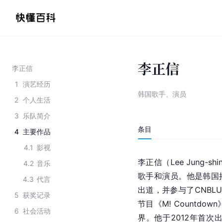
李正信
李正信
1
演艺经历
韩国歌手、演员
2
个人生活
3
乐队简介
条目
4
主要作品
4.1
影视
李正信（Lee Jung-s
4.2
音乐
歌手和演员。他是韩国
4.3
代言
出道，并参与了CN
BLU
5
获奖记录
节目《M! Count
6
社会活动
界。他于2012年首次