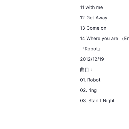
11 with me
12 Get Away
13 Come on
14 Where you are （En
『Robot』
2012/12/19
曲目：
01. Robot
02. 
ring
03. Starlit Night