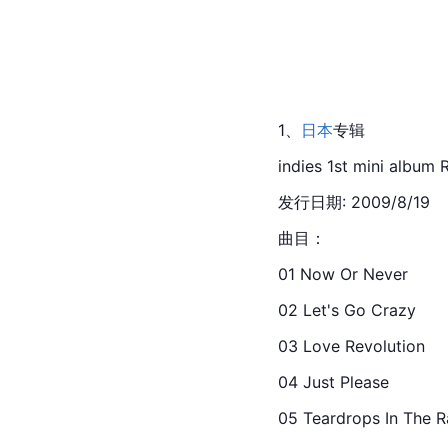
1、
日本
专辑
indies 1st mini albu
发行日期: 2009/8/19
曲目：
01 Now Or Never
02 Let's Go Crazy
03 Love Revolution
04 Just Please
05 Teardrops In The R