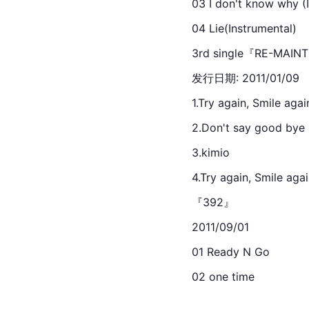
03 I don't know why (
04 Lie(Instrumental)
3rd single『RE-MAI
发行日期: 2011/01/09
1.Try again, Smile agai
2.Don't say good bye
3.
kimio
4.Try again, Smile agai
『392』
2011/09/01
01 Ready N Go
02 one 
time