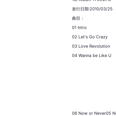
发行日期:2010/03/25
曲目：
01 Intro
02 Let's Go Crazy
03 Love Revolution
04 Wanna be Like U
06 Now or Never05 Ne