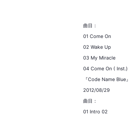
曲目：
01 Come On
02 Wake Up
03 My 
Miracle
04 Come On ( Inst.)
『Code Name Blue』
2012/08/29
曲目：
01 Intro 02