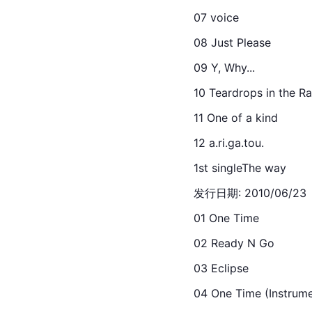
07 voice
08 Just Please
09 Y, Why...
10 Teardrops in the Ra
11 One of a kind
12 a.ri.ga.tou.
1st singleThe way
发行日期: 2010/06/23
01 One 
Time
02 Ready N Go
03 
Eclipse
04 One Time (Instrume