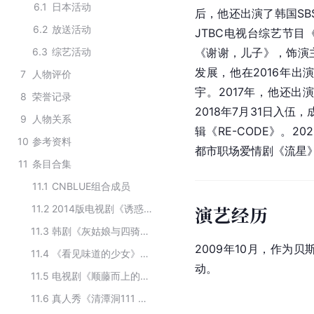
6.1
日本活动
后，他还出演了
韩国
SB
6.2
放送活动
JTBC电视台综艺节目
6.3
综艺活动
《
谢谢，儿子
》，饰演
发展，他在2016年出
7
人物评价
宇。2017年，他还出
8
荣誉记录
2018年7月31日入伍
9
人物关系
辑《RE-CODE》。2
10
参考资料
都市职场爱情剧《
流星
11
条目合集
11.1
CNBLUE组合成员
演艺经历
11.2
2014版电视剧《诱惑》的主要演员
11.3
韩剧《灰姑娘与四骑士》的主要演员
2009年10月，作为贝
11.4
《看见味道的少女》的主要演员
动。
11.5
电视剧《顺藤而上的你》的演员
11.6
真人秀《清潭洞111 第二季》主要演员