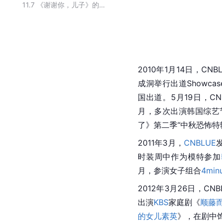
11.7
《谢谢你，儿子》的主要演员
2010年1月14日，CN
成洞举行出道Showca
国出道。5月19日，CN
月，多次出演韩国综艺
了
》第二季“
中秋
恐怖特
2011年3月，
CNBLUE
时装周中作为模特参加
月，参演女子组合
4min
2012年3月26日，CN
出演
KBS
家庭剧《
顺藤
的女儿素英
》，在剧中