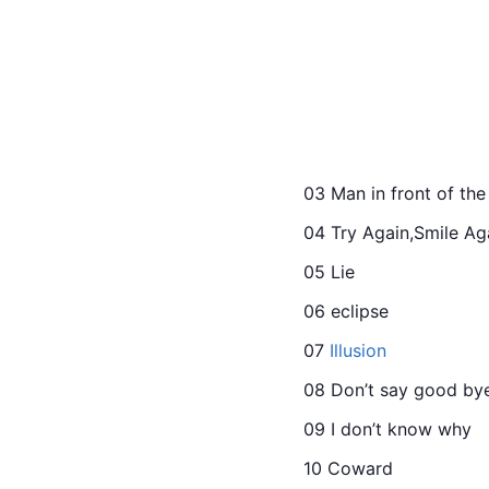
03 Man in front of the
04 Try Again,Smile Ag
05 Lie
06 eclipse
07 
Illusion
08 Don’t say good by
09 I don’t know why
10 Coward