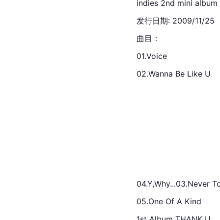
indies 2nd mini album
发行日期: 2009/11/25
曲目：
01.Voice
02.Wanna Be Like U
04.Y,Why...03.Never T
05.One Of A Kind
1st Album THANK U