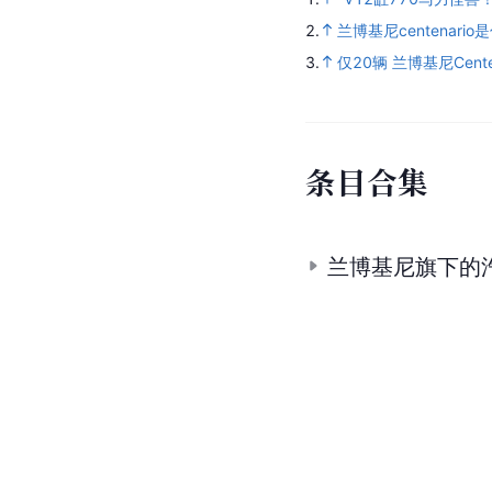
2.
兰博基尼centenari
3.
仅20辆 兰博基尼Cent
条
目
合
集
兰博基尼旗下的