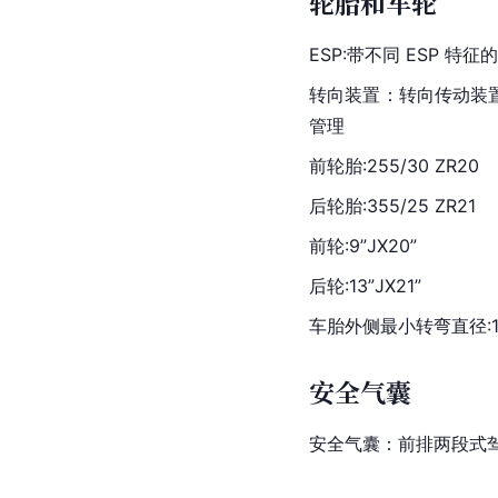
轮胎和车轮
ESP:带不同 ESP 特征
转向装置：转向传动装置，
管理
前轮胎:255/30 ZR20
后轮胎:355/25 ZR21
前轮:9”JX20”
后轮:13”JX21”
车胎外侧最小转弯直径:12.5
安全气囊
安全气囊：前排两段式