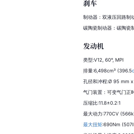
刹车
制动器：双液压回路制动
碳陶瓷制动器：碳陶瓷
发动机
类型:V12, 60°, MPI
排量:6,498cm³ (396.5
孔径和冲程:Ø 95 mm x 76,
气门装置：可变气门正
压缩比:11.8±0.2:1
最大动力:770CV (566k
最大扭矩
:690Nm (507