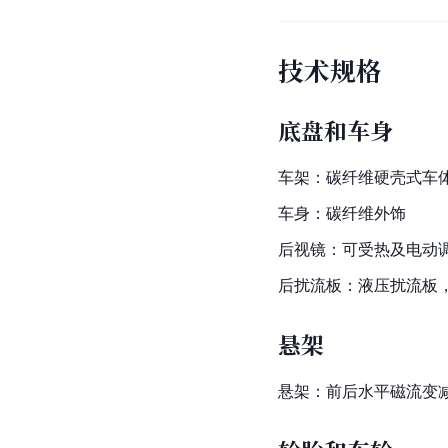
技术规格
底盘和车身
车架：碳纤维硬壳式车
车身：碳纤维外饰
后视镜：可受热及电动
后扰流板：液压扰流板
悬架
悬架：前后水平磁流变