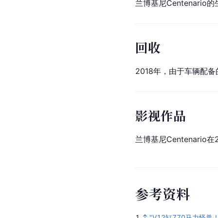
兰博基尼Centenar
回收
2018年，由于车辆配备的
影视作品
兰博基尼Centenar
参
考
资
料
1.
"V12缸770马力怪兽！揭