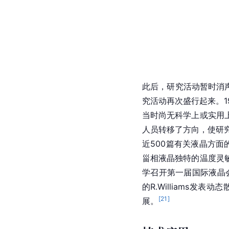
此后，研究活动暂时消声
究活动再次盛行起来。1
当时尚无科学上或实用
人员转移了方向，使研究工
近500篇有关
液晶
方面的
甾相液晶独特的温度灵敏
学召开第一届国际液晶会议，
的R.Williams发
[
21
]
展。