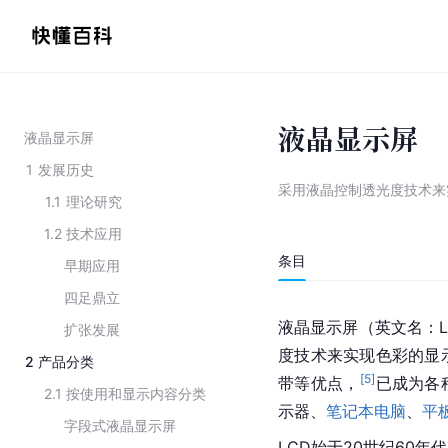
液晶显示屏
液晶显示屏
1
发展历史
采用液晶控制透光度技术来
1.1
理论研究
1.2
技术应用
条目
早期应用
四足鼎立
液晶
显示屏（英文名：Liq
扩张发展
度技术来实现色彩的显
2
产品分类
[
5
]
带等优点，
已成为各
2.1
按使用和显示内容分类
示器、
笔记本电脑
、
平
字段式液晶显示屏
LCD始于20世纪60年