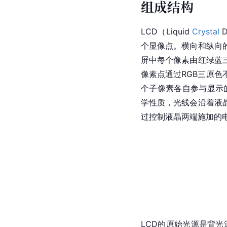
组成结构
LCD（Liquid 
Crystal
 
个显像点。横向和纵向
屏中每个像素由红绿蓝
像素点通过RGB
三原色
个子像素各自参与显示
学性质，光线会沿着液
过控制液晶两端施加的
LCD的原始光源是背光