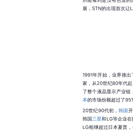
展，STN的出现首次让
1991年开始，业界推
家，从20世纪80年代起
了整个液晶显示产业链
本
的市场份额超过了95
20世纪90代初，
韩国
开
韩国
三星
和LG等企业在
LG相继超过日本夏普