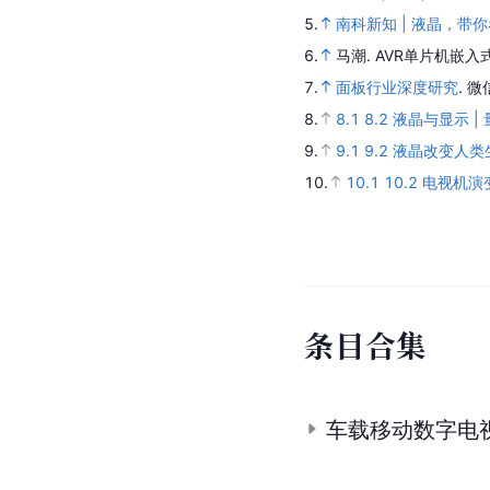
5.
南科新知 | 液晶，带
6.
马潮.
AVR单片机嵌入
7.
面板行业深度研究
.
微
8.
8.1
8.2
液晶与显示 |
9.
9.1
9.2
液晶改变人类
10.
10.1
10.2
电视机演
条
目
合
集
车载移动数字电