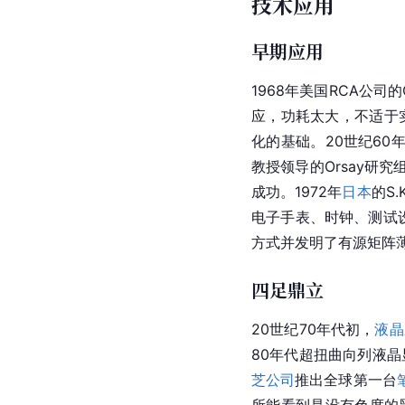
技术应用
早期应用
1968年美国RCA公司
应，功耗太大，不适于实用化
化的基础。20世纪60
教授领导的Orsay研
成功。1972年
日本
的S
电子手表、时钟、测试设
方式并发明了有源矩阵薄
四足鼎立
20世纪70年代初，
液晶
80年代超扭曲向列液
芝公司
推出全球第一台
所能看到是没有色度的