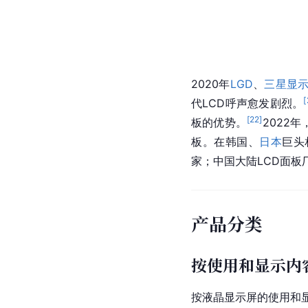
2020年
LGD
、
三星显
[
代LCD呼声愈发剧烈。
[
22
]
板的优势。
2022
板。在韩国、
日本
巨头
家；中国大陆LCD面
产品分类
按使用和显示内
按液晶显示屏的使用和显