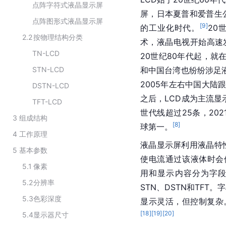
点阵字符式液晶显示屏
屏，日本夏普和爱普生
点阵图形式液晶显示屏
[
9
]
的工业化时代。
20
2.2
按物理结构分类
术，液晶电视开始高速发
TN-LCD
20世纪80年代起，就
STN-LCD
和中国台湾也纷纷涉足
2005年左右中国大
DSTN-LCD
之后，LCD成为主流显
TFT-LCD
世代线超过25条，20
3
组成结构
[
8
]
球第一。
4
工作原理
液晶
显示屏利用液晶特
5
基本参数
使电流通过该液体时会
5.1
像素
用和显示内容分为字
5.2
分辨率
STN、DSTN和TF
5.3
色彩深度
显示灵活，但控制复杂。
[
18
]
[
19
]
[
20
]
5.4
显示器尺寸