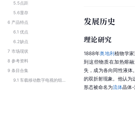
5.5
点距
5.6
显存
发展历史
6
产品特点
6.1
优点
理论研究
6.2
缺点
7
市场现状
1888年
奥地利
植物学家莱
8
参考资料
到这些物质在加热熔融
失，成为
各向同性
液体。
9
条目合集
的
双折射
现象。他认为
9.1
车载移动数字电视的组成
形态被命名为
流体
晶体-