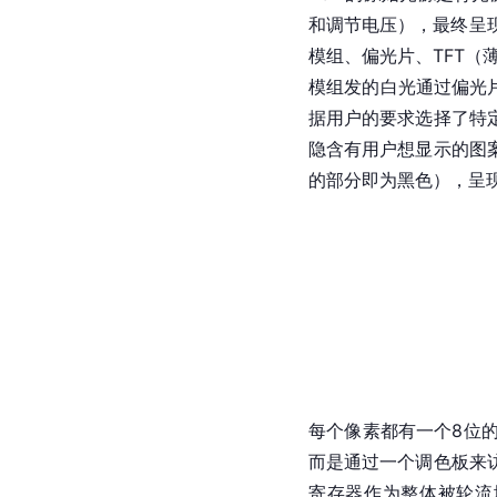
和调节电压），最终呈
模组
、
偏光片
、
TFT
（
模组发的白光通过偏光
据用户的要求选择了特
隐含有用户想显示的图
的部分即为黑色），呈
每个像素都有一个8位
而是通过一个调色板来
寄存器作为整体被轮流