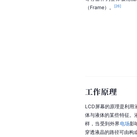
[
26
]
（Frame）。
工作原理
LCD屏幕的原理是利用
体与液体的某些特征。
样，当受到外界
电场
影
穿透液晶的路径可由构