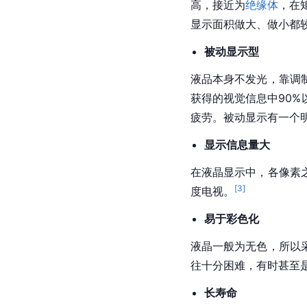
高，接近为
绝缘体
，在
显示面积做大、做小都
被动显示型
液品本身不发光，靠调
获得的视觉信息中90
疲劳。被动显示有一个
显示信息量大
在
液晶
显示中，各像素
[
3
]
度电视。
易于彩色化
液晶
一般为无色，所以
往十分困难，有时甚至
长寿命