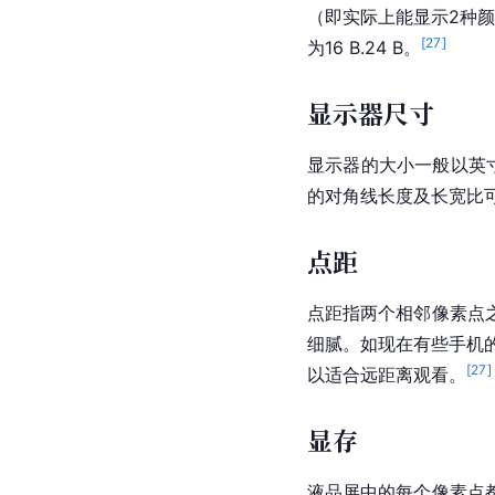
（即实际上能显示2种
[
27
]
为16 B.24 B。
显示器尺寸
显示器的大小一般以英寸
的对角线长度及长宽比
点距
点距指两个相邻像素点
细腻。如现在有些手机
[
27
]
以适合远距离观看。
显存
液品屏中的每个像素点