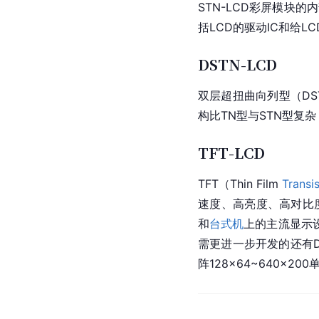
STN-LCD彩屏模块
括LCD的驱动IC和给L
DSTN-LCD
双层超扭曲向列型（DS
构比TN型与STN型复
TFT-LCD
TFT
（Thin 
Film
Transi
速度、高亮度、高
对比
和
台式机
上的主流显示
需更进一步开发的还有D
阵128×64~640