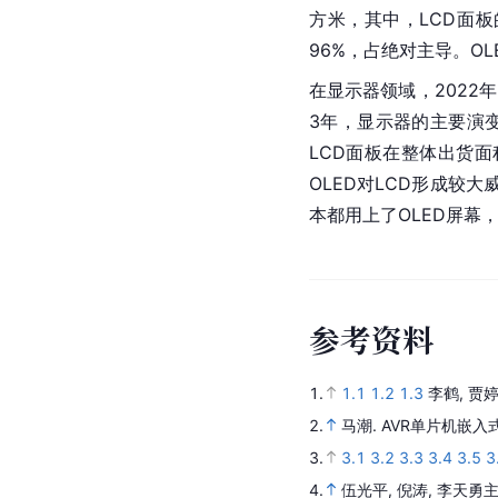
方米，其中，LCD面板
96%，占绝对主导。O
在显示器领域，2022年
3年，显示器的主要演变方
LCD面板在整体出货面
OLED对LCD形成较
本都用上了OLED屏幕
参
考
资
料
1.
1.1
1.2
1.3
李鹤, 贾
2.
马潮.
AVR单片机嵌入
3.
3.1
3.2
3.3
3.4
3.5
3
4.
伍光平, 倪涛, 李天勇