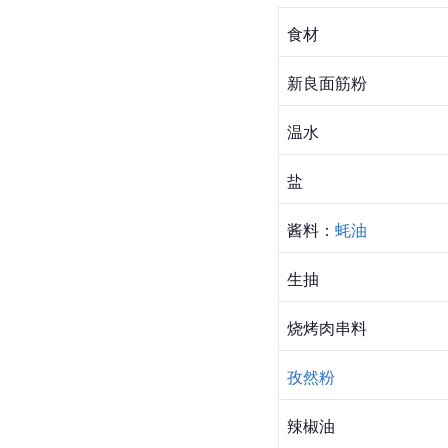
食材
新良
面筋粉
温水
盐
酱料：
蚝油
生抽
烧烤
肉串
料
孜然粉
辣椒油