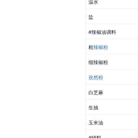
温水
盐
#
辣椒油
调料
粗
辣椒粉
细辣椒粉
孜然粉
白芝麻
生抽
玉米油
#辅料