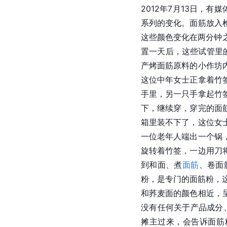
2012年7月13日，
系列的变化。
面筋
放入
这些颜色变化在两分钟
置一天后，这些试管里
产烤
面筋
原料的小作坊
这位中年女士正拿着竹
手里，另一只手拿起竹
下，继续穿，穿完的面
箱里装不下了，这位女
一位老年人端出一个锅
旋转着竹签，一边用刀
到和面、煮
面筋
、卷面
粉，是专门的面筋粉，
和
荞麦面
的颜色相近，
没有任何关于产品成分
摊主过来，会告诉面筋