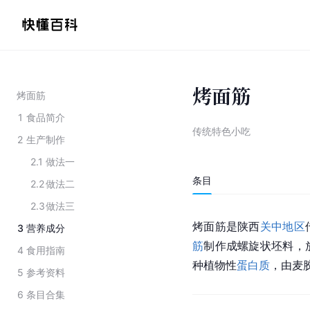
烤面筋
烤面筋
1
食品简介
传统特色小吃
2
生产制作
2.1
做法一
条目
2.2
做法二
2.3
做法三
烤面筋是陕西
关中地区
3
营养成分
筋
制作成螺旋状坯料，
4
食用指南
种植物性
蛋白质
，由麦
5
参考资料
6
条目合集