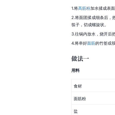
1.将
高筋粉
加水揉成表面
2.将面团揉成细条后，
筷子，切成螺旋状。
3.往锅内放水，烧开
4.将串好
面筋
的竹签或
做法一
用料
食材
面筋粉
盐