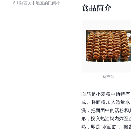
6.1
陕西关中地区的民间小吃
食品简介
烤面筋
面筋是
小麦粉
中所特有
成。将面粉加入适量水
洗，把面团中的活粉和
形，投入热油锅内炸至
熟，即是“
水面筋
”。据