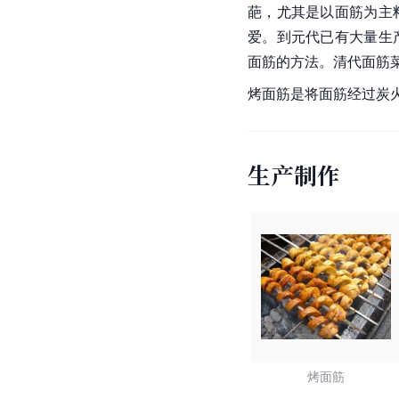
葩，尤其是以面筋为主
爱。到元代已有大量生
面筋的方法。
清代
面筋
烤
面筋
是将面筋经过炭
生产制作
烤面筋