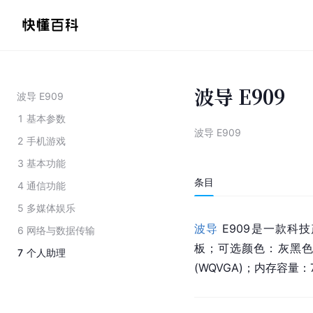
波导 E909
波导 E909
1
基本参数
波导 E909
2
手机游戏
3
基本功能
条目
4
通信功能
5
多媒体娱乐
波导
 E909是一款科技
6
网络与数据传输
板；可选颜色：灰黑色；
7
个人助理
(WQVGA)；内存容量