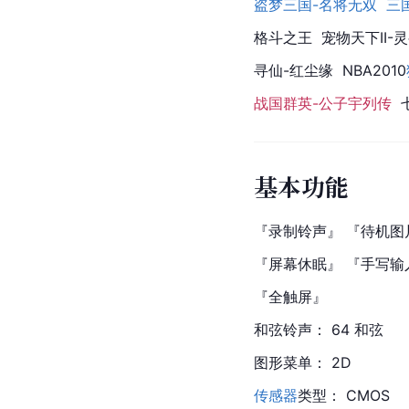
盗梦三国-名将无双  
三
格斗之王  宠物天下II-
寻仙-
红尘缘  NBA2010
战国群英-公子宇列传  
基本功能
『录制铃声』 『待机图
『屏幕休眠』 『手写输
『全触屏』
和弦铃声： 64 和弦
图形菜单： 2D
传感器
类型： CMOS