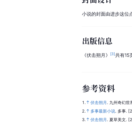
小说的封面由进步这位
出版信息
[
3
]
《伏击朔月》
共有15
参
考
资
料
1.
伏击朔月
.
九州奇幻世
2.
多事最新小说
.
多事.
[
3.
伏击朔月
.
夏草美文.
[