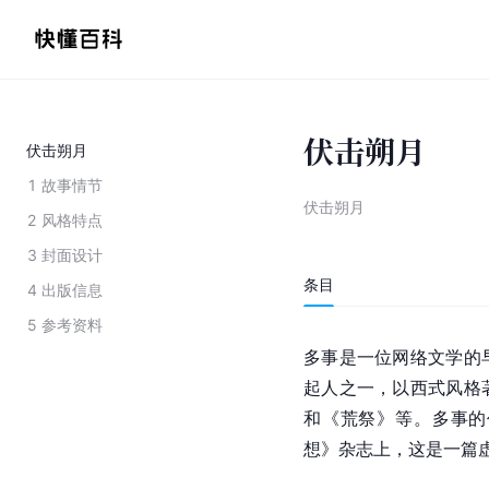
伏击朔月
伏击朔月
1
故事情节
伏击朔月
2
风格特点
3
封面设计
条目
4
出版信息
5
参考资料
多事是一位网络文学的
起人之一，以西式风格
和《荒祭》等。多事的
想》杂志上，这是一篇