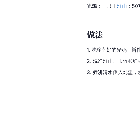
光鸡：一只干
淮山
：50
做法
1. 洗净宰好的光鸡，
2. 洗净淮山、玉竹和
3. 煮沸清水倒入炖盅