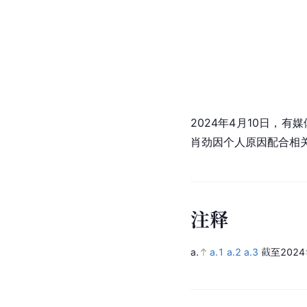
2024年4月10日，
肖劲因个人原因配合相
注
释
a.
a.1
a.2
a.3
截至2024