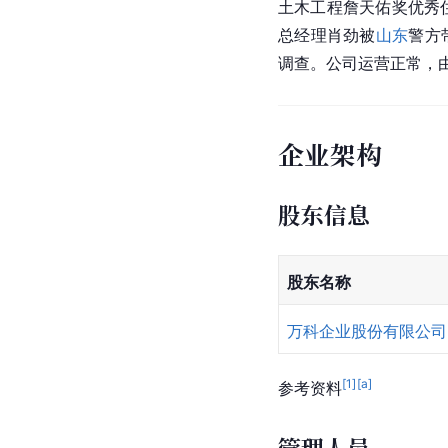
土木工程詹天佑奖优秀
总经理肖劲被
山东
警方
调查。公司运营正常，
企业架构
股东信息
股东名称
万科企业股份有限公司
[
1
]
[a]
参考资料
管理人员