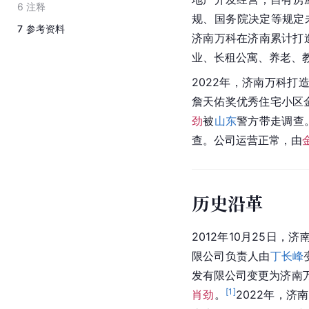
6
注释
规、国务院决定等规定
7
参考资料
济南万科在济南累计打
业、长租公寓、养老、
2022年，济南万科打
詹天佑奖优秀住宅小区
劲
被
山东
警方带走调查
查。公司运营正常，由
历史沿革
2012年10月25日
限公司负责人由
丁长峰
发有限公司变更为济南万
[
1
]
肖劲
。
2022年，济