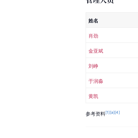
姓名
肖劲
金亚斌
刘峥 
于润淼
黄凯
[
1
]
[a]
[
4
]
参考资料