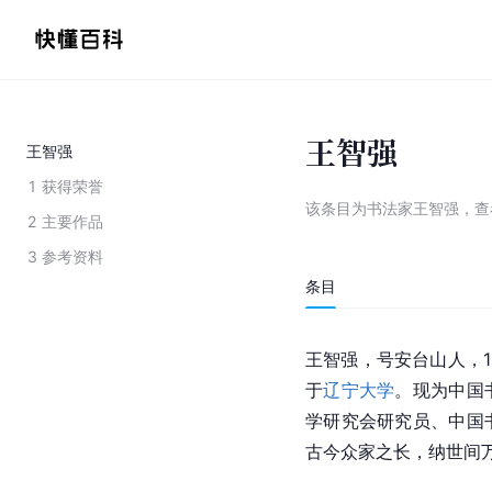
王智强
王智强
1
获得荣誉
该条目为
书法家王智强
，
查
2
主要作品
3
参考资料
条目
王智强，号安台山人，1
于
辽宁大学
。现为
中国
学
研究会研究员、
中国
古今众家之长，纳世间