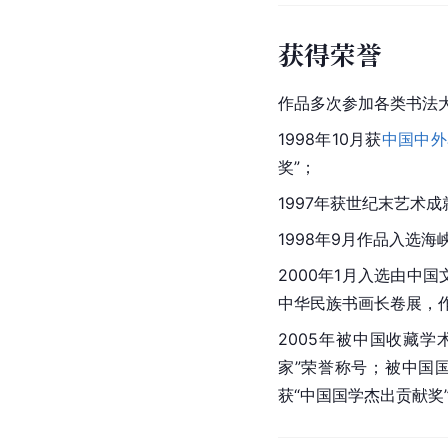
获得荣誉
作品多次参加各类书法
1998年10月获
中国中外
奖”；
1997年获世纪末艺术成
1998年9月作品入选
2000年1月入选由
中国
中华民族
书画
长卷
展，
2005年被中国收藏
家”荣誉称号；被
中国
获“中国国学杰出贡献奖