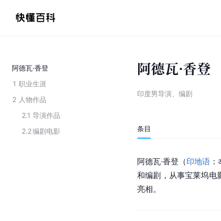
阿德瓦·香登
阿德瓦·香登
1
职业生涯
印度男导演、编剧
2
人物作品
2.1
导演作品
条目
2.2
编剧电影
阿德瓦·香登（
印地语
：अद
和编剧，从事
宝莱坞
电
亮相。