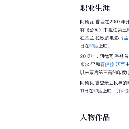
职业生涯
阿德瓦·香登在2007
有限公司》中担任第三
在基兰·拉欧的电影《
孟
日在
印度
上映。
2017年，阿德瓦·香
米尔·罕和
赛伊拉·沃西
以来票房第三高的印度
阿德瓦·香登最近执导的
11日在印度上映，并计
人物作品