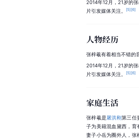
2014年12月，21
[
5
]
[
6
]
片引发媒体关注。
人物经历
张梓羲有着相当不错的
2014年12月，21
[
5
]
[
6
]
片引发媒体关注。
家庭生活
张梓羲是
屠洪刚
第三任
子为美籍混血黛西，育
妻子小岳为圈外人，张