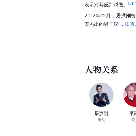
[
3
]
[
表示对其感到骄傲。
2012年12月，屠洪
实杰出的男子汉”，
田震
人
物
关
系
屠洪刚
呼
继父
奶