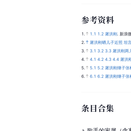
参
考
资
料
1.
1.1
1.2
屠洪刚
.
新浪微
2.
屠洪刚晒儿子近照 坦言
3.
3.1
3.2
3.3
屠洪刚两
4.
4.1
4.2
4.3
4.4
屠洪
5.
5.1
5.2
屠洪刚继子张
6.
6.1
6.2
屠洪刚继子张
条
目
合
集
歌手的家属（含