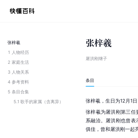
张梓羲
张梓羲
1
人物经历
屠洪刚继子
2
家庭生活
3
人物关系
条目
4
参考资料
5
条目合集
张梓羲，生日为12月1
5.1
歌手的家属（含离异）
张梓羲为屠洪刚第三任
系融洽。屠洪刚也曾表
俱佳，曾和屠洪刚一起