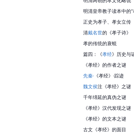
明清两朝的孝文化略说
明清皇帝教子读本中的“
正史为孝子、孝女立传
清
戴名世
的《孝子诗》
孝的传统的衰蜕
篇四：《
孝经
》历史与
《孝经》的作者之谜
先秦·
《孝经》·踪迹
魏文侯
注《孝经》之谜
千年绵延的真伪之谜
《孝经》
汉代
发现之谜
《孝经》的文本之谜
古文《孝经》的面目