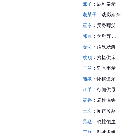
郯子
：鹿乳奉亲
老莱子
：戏彩娱亲
董永
：卖身葬父
郭巨
：为母弃儿
姜诗
：涌泉跃鲤
蔡顺
：拾椹供亲
丁兰
：刻木事亲
陆绩
：怀橘遗亲
江革
：行佣供母
黄香
：扇枕温衾
王裒
：闻雷泣墓
吴猛
：恣蚊饱血
王祥
：卧冰求鲤