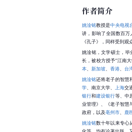
作者简介
姚淦铭
教授是
中央电视
讲，影响了全国数百万
《孔子》，同样受到观
姚淦铭，文学硕士，毕业
长，被校方授予“江南
本
、
新加坡
、
香港
、
台
姚淦铭
还将老子的智慧
学
、南京大学、
上海
交
银行
和
建设银行
等、中
业管理》、《老子智慧
政府，以及
亳州市
、
鹿
姚淦铭
数十年以来专心
化等，均有论著出版，