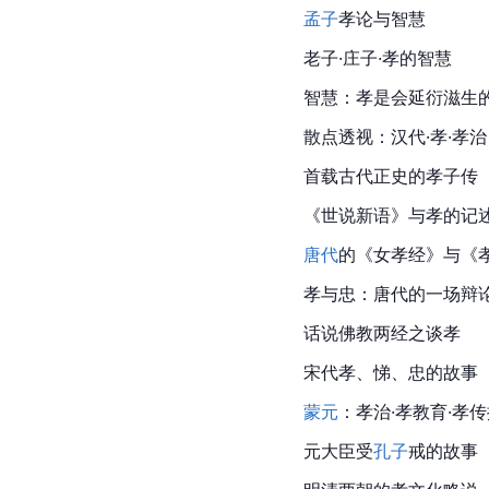
孟子
孝论与智慧
老子·庄子·孝的智慧
智慧：孝是会延衍滋生
散点透视：汉代·孝·孝治
首载古代正史的孝子传
《
世说新语
》与孝的记
唐代
的《女孝经》与《
孝与忠：唐代的一场辩
话说佛教两经之谈孝
宋代
孝、悌、忠的故事
蒙元
：孝治·孝教育·孝
元大臣受
孔子
戒的故事