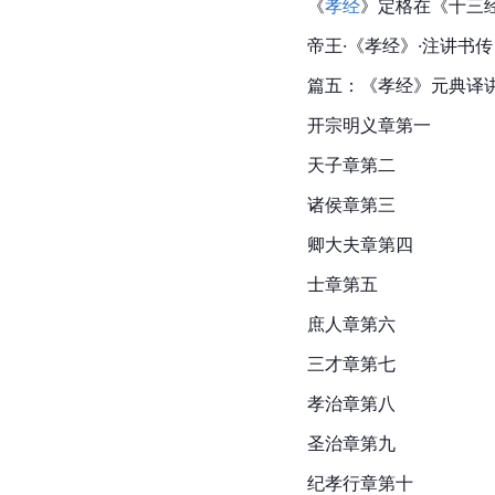
《
孝经
》定格在《十三
帝王·《
孝经
》·注讲书传
篇五：《孝经》元典译
开宗明义章第一
天子章第二
诸侯章第三
卿大夫章第四
士章第五
庶人章第六
三才章第七
孝治章第八
圣治章第九
纪孝行章第十