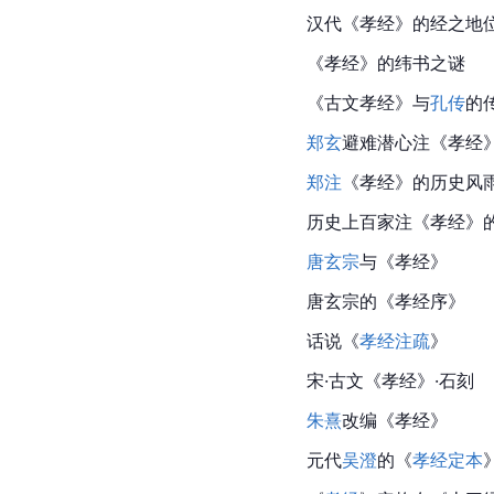
汉代《孝经》的经之地
《孝经》的纬书之谜
《古文孝经》与
孔传
的
郑玄
避难潜心注《孝经
郑注
《孝经》的历史风
历史上百家注《孝经》
唐玄宗
与《
孝经
》
唐玄宗的《
孝经序
》
话说《
孝经注疏
》
宋·古文《孝经》·石刻
朱熹
改编《孝经》
元代
吴澄
的《
孝经定本