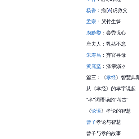
杨香
：
搤
[
è
]
虎救父
孟宗
：哭竹生笋
庾黔娄
：尝粪忧心
唐夫人：乳姑不怠
朱寿昌
：弃官寻母
黄庭坚
：
涤亲溺器
篇三：《
孝经
》智慧典
从《孝经》的孝字说起
“孝”词语场的“考古”
《
论语
》孝论的智慧
曾子
孝论与智慧
曾子与孝的故事