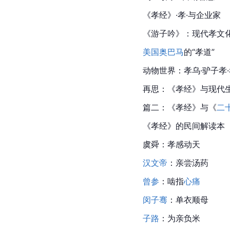
《孝经》·孝·与企业家
《
游子吟
》：现代孝文
美国
奥巴马
的“孝道”
动物世界：孝乌·驴子孝
再思：《孝经》与现代
篇二：《孝经》与《
二
《孝经》的民间解读本
虞舜：孝感动天
汉文帝
：亲尝汤药
曾参
：啮指
心痛
闵子骞
：单衣顺母
子路
：为亲负米