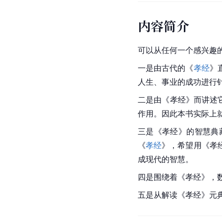
内容简介
可以从任何一个感兴趣
一是由古代的《
孝经
》
人生、事业的成功进行
二是由《
孝经
》而讲述
作用。因此本书实际上
三是《孝经》的智慧典
《
孝经
》，希望用《孝
成现代的智慧。
四是围绕着《
孝经
》，
五是从解读《
孝经
》元