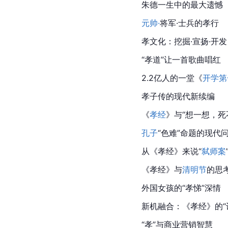
朱德一生中的最大遗憾
元帅·
将军·士兵的孝行
孝文化：挖掘·宣扬·开发
“孝道”让一首歌曲唱红
2.2亿人的一堂《
开学第
孝子传的现代新续编
《
孝经
》与“想一想，死
孔子
“色难”命题的现代
从《孝经》来说“
弑师案
《
孝经
》与
清明节
的思
外国女孩的“孝悌”深情
新机融合：《孝经》的“
“孝”与商业营销智慧