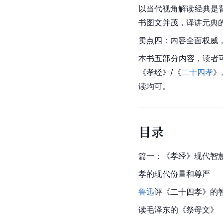
以当代视角解读经典是
书图文并茂，译讲元典
卖点四：内容全面权威
本书五部分内容，读者
《孝经》/《
二十四孝
》
读均可。
目录
篇一：《孝经》现代智
孝的现代份量和尊严
鲁迅
评《二十四孝》的
读毛泽东的《
祭母文
》