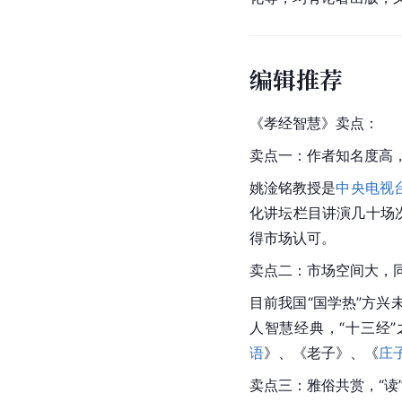
编辑推荐
《孝经智慧》卖点：
卖点一：作者知名度高
姚淦铭教授是
中央电视
化讲坛栏目讲演几十场
得市场认可。
卖点二：市场空间大，
目前我国“国学热”方
人智慧经典，“十三经
语
》、《老子》、《
庄
卖点三：雅俗共赏，“读