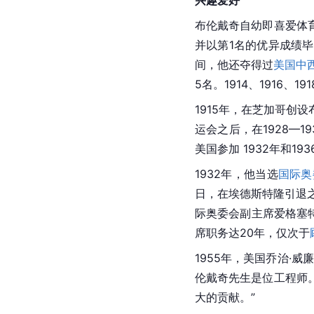
布伦戴奇自幼即喜爱体
并以第1名的优异成绩
间，他还夺得过
美国中
5名。1914、1916、19
1915年，在
芝加哥
创设
运会
之后，在1928—
美国参加 1932年和1
1932年，他当选
国际奥
日，在埃德斯特隆引退
际奥委会副主席爱格塞
席职务达20年，仅次于
1955年，美国乔治·
威廉
伦戴奇先生是位工程师
大的贡献。”