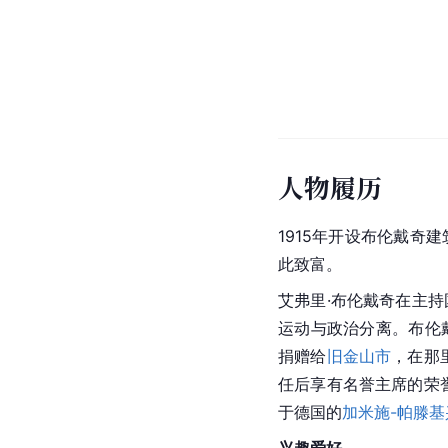
人物履历
1915年开设布伦戴奇
此致富。
艾弗里·布伦戴奇在主
运动与政治分离。布伦
捐赠给
旧金山市
，在那
任后享有
名誉主席
的荣
于
德国
的
加米施-帕滕基
兴趣爱好