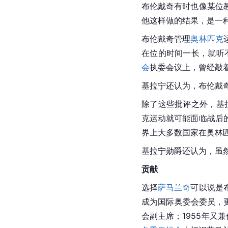
布伦戴奇有时也像某位
他这样做的结果，是一
布伦戴奇管理
奥林匹克
在位的时间一长，就听
会
执委会议上，曾经敲
基拉宁还认为，布伦戴
除了这些批评之外，基
克运动就可能面临战后
界上大多数国家在奥林
基拉宁勋爵还认为，虽
贡献
选择
萨马兰奇
可以说是
成为国际奥委会委员，
会副主席；1955年又