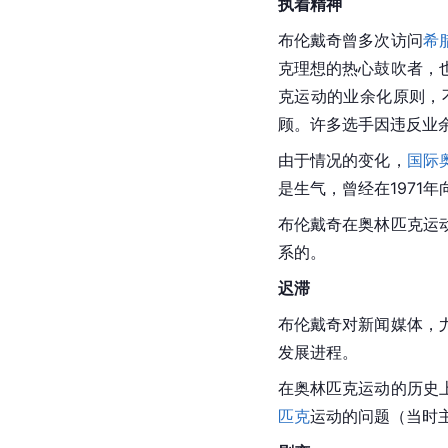
执着精神
布伦戴奇曾多次访问
希
克
理想的热心鼓吹者，
克运动的业余化原则，
顾。许多选手因违反业
由于情况的变化，
国际
是生气，曾经在1971
布伦戴奇在奥林匹克运
系的。
迟滞
布伦戴奇对新闻媒体，
发展进程。
在
奥林匹克
运动的历史
匹克
运动的问题（当时