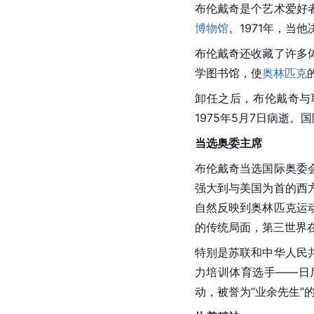
布伦戴奇是个艺术爱好
博物馆
。1971年，当
布伦戴奇还收藏了许多
学图书馆，使
奥林匹克
卸任之后，布伦戴奇与
1975年5月7日病逝。
当选奥委主席
布伦戴奇当选国际奥委
强大到与
美国
为首的西
自然反映到
奥林匹克
运
的传统局面，第三世界
特别是苏联和中华人民
力培训体育选手——日
动，被誉为“业余先生”