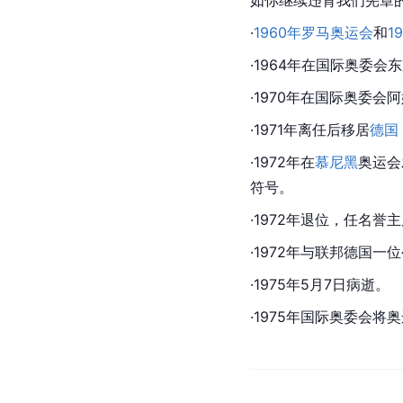
·
1960年罗马奥运会
和
1
·1964年在国际奥委会
东
·1970年在国际奥委
·1971年离任后移居
德国
·1972年在
慕尼黑
奥运会
符号。
·1972年退位，任
名誉主
·1972年与
联邦德国
一位
·1975年5月7日病逝。
·1975年国际奥委会将
奥