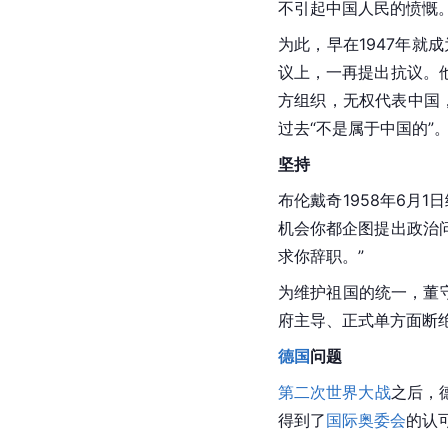
不引起
中国
人民的愤慨
为此，早在1947年就成
议上，一再提出抗议。
方组织，无权代表中国
过去“不是属于中国的”
坚持
布伦戴奇1958年6月1
机会你都企图提出政治
求你辞职。”
为维护祖国的统一，董
府主导、正式单方面断
德国
问题
第二次世界大战
之后，
得到了
国际奥委会
的认