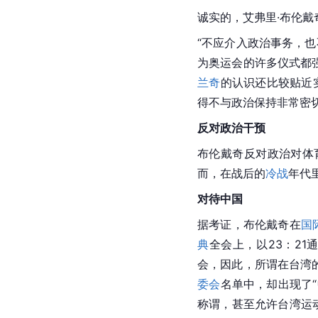
诚实的，艾弗里·布伦戴
“不应介入政治事务，
为
奥运会
的许多仪式都
兰奇
的认识还比较贴近
得不与政治保持非常密
反对政治干预
布伦戴奇反对政治对体
而，在战后的
冷战
年代
对待
中国
据考证，布伦戴奇在
国
典
全会上，以23：2
会，因此，所谓在
台湾
委会
名单中，却出现了“中
称谓，甚至允许台湾运动员代