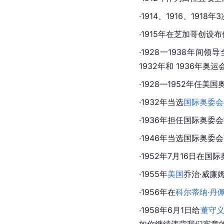
·1914、1916、19
·1915年在
芝加哥
创设布
·1928一1938年
1932年和 1936年
奥运
·1928—1952年任美
·1932年当选
国际奥委会
·1936年担任国际奥委
·1946年当选国际奥委
·1952年7月16日在国
·1955年
美国
乔治·威廉
·1956年在
科尔蒂纳·丹
·1958年6月1日给
董守
如你继续违背我们
宪章