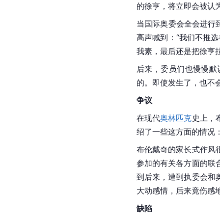
的
徐亨
，将立即会被认
当国际奥委会全会进行
高声喊到：“我们不推
我素，最后还是把徐亨
后来，委员们也慢慢默
的。即使发生了，也不
争议
在现代
奥林匹克
史上，
绍了一些这方面的情况
布伦戴奇的家长式作风
参加的有关各方面的联
到后来，遭到执委会和
大动感情，后来竟伤感
缺陷