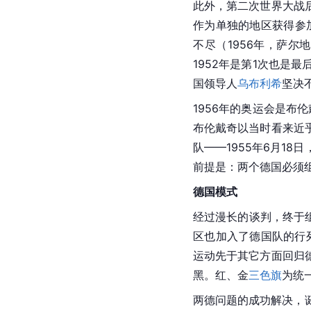
此外，第二次世界大战
作为单独的地区获得参
不尽（1956年，萨尔
1952年是第1次也是
国领导人
乌布利希
坚决
1956年的
奥运
会
是布伦
布伦戴奇以当时看来近
队——1955年6月1
前提是：两个德国必须
德国模式
经过漫长的谈判，终于组
区也加入了
德国
队的行
运动先于其它方面回归
黑。红、金
三色旗
为统
两德问题的成功解决，诞