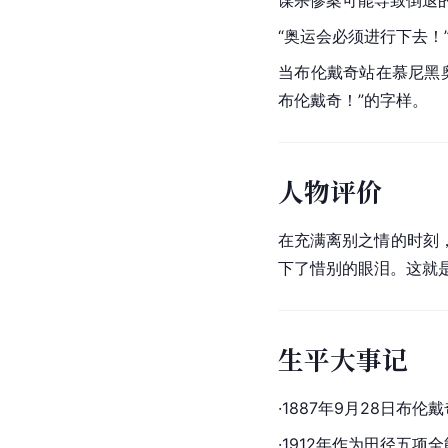
“
奥运会
必须进行下去！
当布伦戴奇站在
慕尼黑
布伦戴奇！”的字样。
人物评价
在充满离别之情的时刻
下了惜别的眼泪。这就是
生平大事记
·1887年9月28日布伦
·1912年作为田径五项