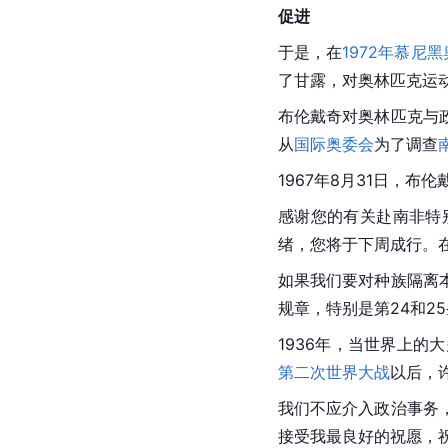
促进
于是，在
1972年慕尼
了甘露，对奥林匹克运
布伦戴奇对奥林匹克与
从
国际奥委会
为了调查
1967年8月31日，
感谢您的有关赴南非特
绪，您将于下周成行。
如果我们要对
种族隔离
规章，特别是第24和2
1936年，当世界上的
第二次世界大战
以后，
我们不应介入政治事务
接受我最良好的祝愿，