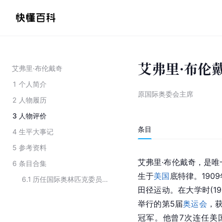
艾弗里·布伦
艾弗里·布伦戴奇
1
个人简介
原国际奥委会主席
2
人物履历
3
人物评价
条目
4
生平大事记
5
参考资料
艾弗里·布伦戴奇，是唯
6
条目合集
生于
美国
底特律
。190
6.1
历任国际奥林匹克委员会主席
田径运动。在大学时(19
举行的第5届
奥运会
，获
冠军。他曾7次连任美国