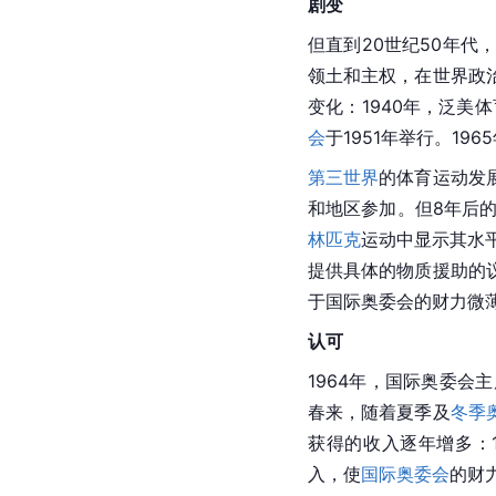
剧变
但直到20世纪50年
领土和主权，在
世界政
变化：1940年，泛美体
会
于1951年举行。196
第三世界
的体育运动发
和地区参加。但8年后
林匹克
运动中显示其水平
提供具体的物质援助的
于国际奥委会的财力微
认可
1964年，国际奥委会
春来，随着夏季及
冬季
获得的收入逐年增多：196
入，使
国际奥委会
的财