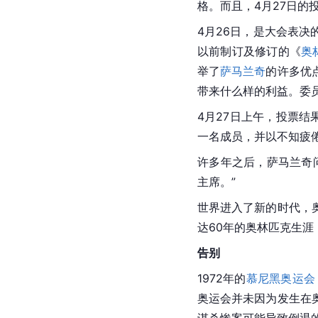
格。而且，4月27日的
4月26日，是大会表
以前制订及修订的《
奥
举了
萨马兰奇
的许多优
带来什么样的利益。委
4月27日上午，投票
一名成员，并以不知疲
许多年之后，
萨马兰奇
主席。”
世界进入了新的时代，
达60年的奥林匹克生
告别
1972年的
慕尼黑奥运会
奥运会并未因为发生在
谋杀惨案可能导致倒退