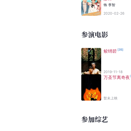
饰
李智
2020-02-26
参演电影
[
35
]
鲛绡碧
2019-11-18
万圣节离奇夜
暂未上映
参加综艺