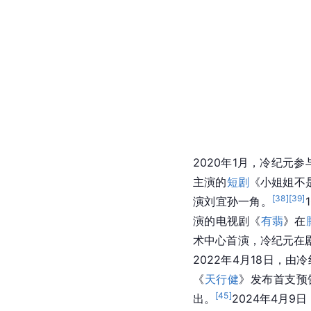
2020年1月，冷纪元
主演的
短剧
《小姐姐不
[
38
]
[
39
]
演刘宜孙一角。
演的电视剧《
有翡
》在
术中心首演，冷纪元在
2022年4月18日，由
《
天行健
》发布首支预
[
45
]
出。
2024年4月9