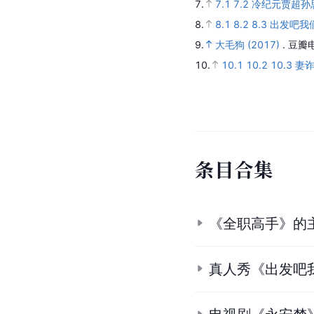
7.
7.1
7.2
冷纪元贾超孙
8.
8.1
8.2
8.3
出发吧我
9.
大毛狗 (2017)
.
豆瓣
10.
10.1
10.2
10.3
妻诈 
条
目
合
集
《全职高手》的
真人秀《出发吧