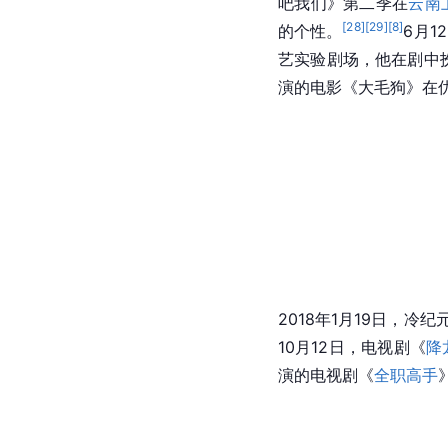
吧我们》第二季在
云南
[
28
]
[
29
]
[
8
]
的个性。
6月
艺实验剧场，他在剧中
演的电影《大毛狗》在
2018年1月19日，冷
10月12日，电视剧《
降
演的电视剧《
全职高手