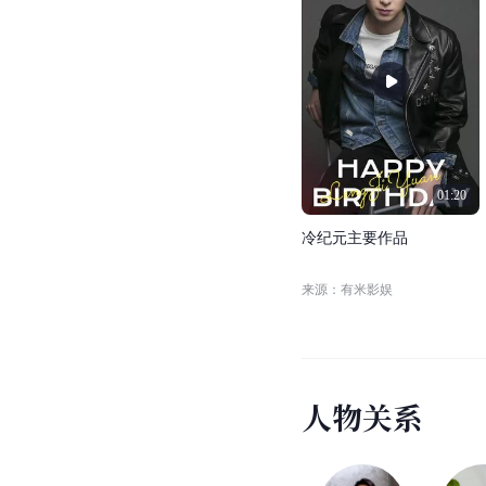
01:20
冷
纪
元
主
要
作
品
来源：有米影娱
人
物
关
系