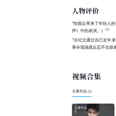
人物评价
“给观众带来了年轻人
[
4
]
声》中的表演。）
“冷纪元通过自己近年
果令现场观众忍不住跟
视
频
合
集
主要作品
(
5
)
主要作品