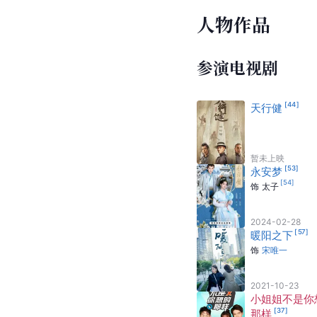
人物作品
参演电视剧
[
44
]
天行健
暂未上映
[
53
]
永安梦
[
54
]
饰
太子
2024-02-28
[
57
]
暖阳之下
饰
宋唯一
2021-10-23
小姐姐不是你
[
37
]
那样