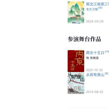
斯文江南第三
[
61
]
东方卫视
2024-05-24
参演舞台作品
[
14
两京十五日
饰
朱瞻基
2021-10-22
[
5
]
从前有座山
2014-08-22