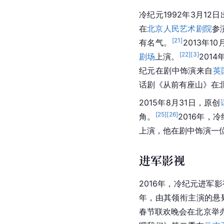
冷纪元1992年3月12
在
北京人民艺术剧院
参
[
21
]
有名气。
2013年
[
22
]
[
3
]
剧场
上演。
201
纪元在剧中饰演来自
英
话剧《从前有座山》在
2015年8月31日，原创
[
25
]
[
26
]
角。
2016年，
上演，他在剧中饰演一
进军影视
2016年，冷纪元进军
年，由其领衔主演的悬
春节联欢晚会在北京举