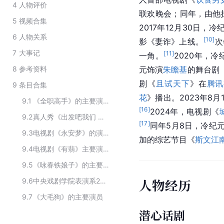
4
人物评价
联欢晚会；同年，由他
5
视频合集
2017年12月30日，
6
人物关系
[
10
]
影《妻诈》上线。
次
7
大事记
[
11
]
一角。
2020年，
8
参考资料
元饰演
朱瞻基
的舞台剧
剧《
且试天下
》在
腾讯
9
条目合集
花
》播出。2023年8月
9.1
《全职高手》的主要演员
[
16
]
2024年，电视剧《
9.2
真人秀《出发吧我们 第二季》主要演员
[
17
]
同年5月8日，冷纪
9.3
电视剧《永安梦》的演职人员
加的综艺节目《
斯文江
9.4
电视剧《有翡》主要演员
9.5
《咏春铁娘子》的主要演员
人物经历
9.6
中央戏剧学院表演系2010级演员
9.7
《大毛狗》的主要演员
潜心话剧