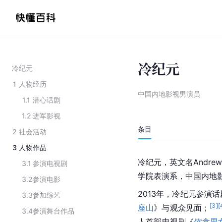
冷纪元
冷纪元
1
人物经历
中国内地影视男演员
1.1
潜心话剧
1.2
进军影视
条目
2
社会活动
3
人物作品
冷纪元，英文名Andre
3.1
参演电视剧
学院表演系，中国内地
3.2
参演电影
2013年，冷纪元参演
3.3
参加综艺
[
3
]
[
座山
》与观众见面；
3.4
参演舞台作品
人首部电视剧《
饮食男