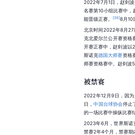
2022年7月1日，赵剑
名赛第10小组比赛中，
[
36
]
能晋级正赛。
8月1
北京时间2022年8月2
克北爱尔兰公开赛资格
开赛正赛中，赵剑波以2
斯诺克
德国大师赛
资格
师赛资格赛中。赵剑波5
被禁赛
2022年12月9日，
日，
中国台球协会
停止
的一场比赛中操纵比赛
2023年6月，世界斯
禁赛2年4个月，禁赛