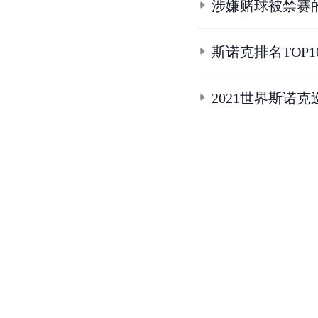
涉嫌赌球被禁赛
斯诺克排名TOP
2021世界斯诺