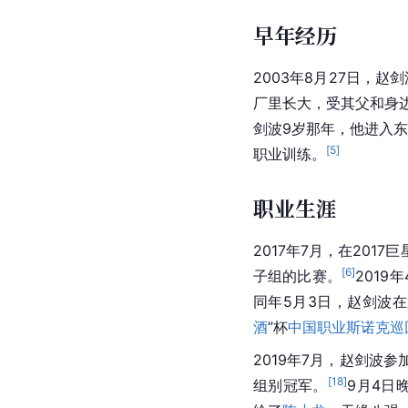
早年经历
2003年8月27日，赵
厂里长大，受其父和身
剑波9岁那年，他进入
[
5
]
职业训练。
职业生涯
2017年7月，在2017巨
[
6
]
子组的比赛。
2019
同年5月3日，赵剑波在
酒
”杯
中国职业斯诺克巡
2019年7月，赵剑波参
[
18
]
组别冠军。
9月4日