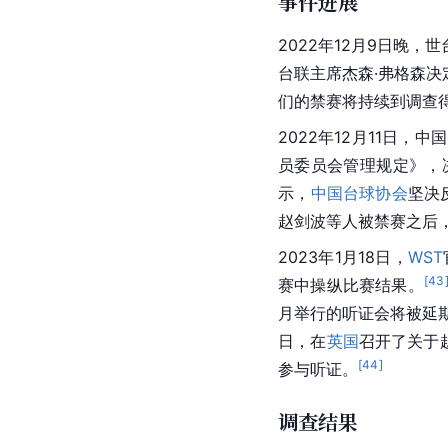
事件进展
2022年12月9日晚
台联主席杰森·弗格森
们的禁赛将持续到调查
2022年12月11日
员委员会管理规定》，
示，
中国台球协会
坚决
赵剑波等人被禁赛之后
2023年1月18日，
WST
[
43
赛中操纵比赛结果。
月举行的听证会将被延期
日，在
英国
召开了关于
[
44
]
参与听证。
调查结果