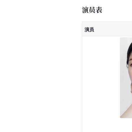
演员表
演员