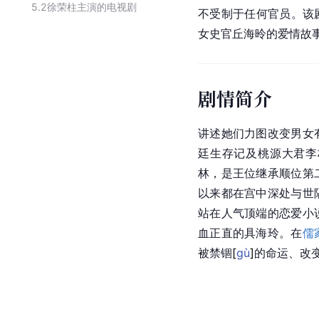
5.2
徐荣柱主演的电视剧
不受制于任何官员。该
女史官丘海昤的爱情故事
剧情简介
讲述她们力图改变男女
廷生存记及桃源大君李
林，是王位继承顺位第
以来都在宫中深处与世
站在人气顶端的恋爱小
血正直的具海玲。在
儒
被禁
锢
[
gù
]
的命运、改