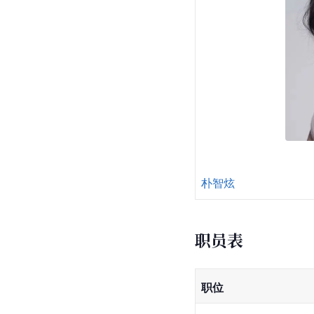
朴智炫
职员表
职位