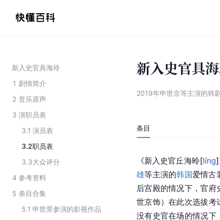
新入史官具海
新入史官具海玲
1
剧情简介
2019年申世京等主演的韩
2
音乐原声
3
演职员表
条目
3.1
演员表
3.2
职员表
《新入史官丘海
昤
[
líng
]
3.3
大众评分
雄
等主演的
韩国
爱情古
4
参考资料
后宫殿的情况下，官府
5
条目合集
世京饰）在此次选拔考
5.1
申世景参演的影视作品
没有史官在场的情况下