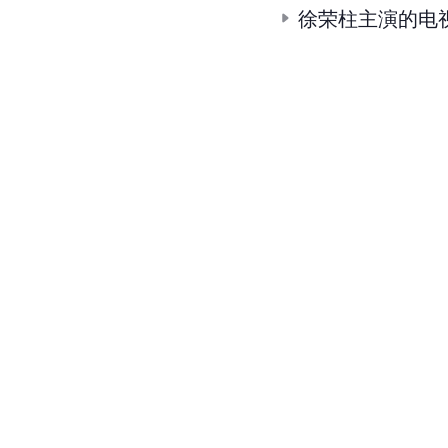
徐荣柱主演的电