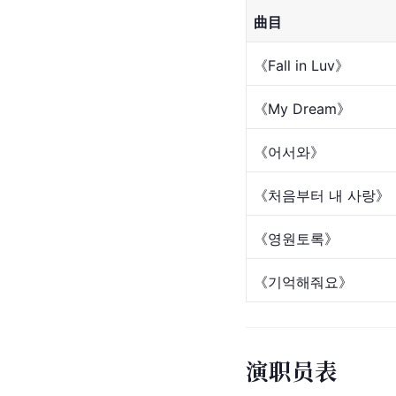
曲目
《Fall in Luv》
《My Dream》
《어서와》
《처음부터 내 사랑》
《영원토록》
《기억해줘요》
演职员表