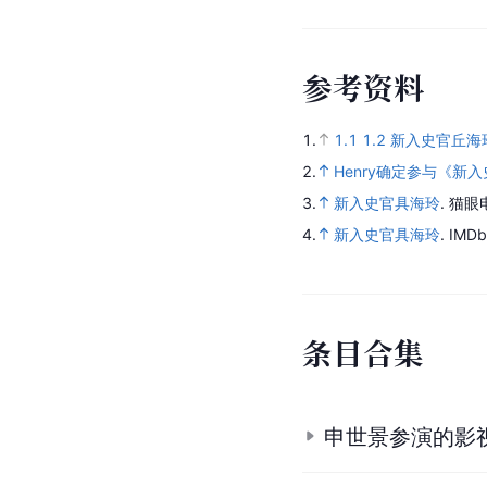
参
考
资
料
1.
1.1
1.2
新入史官丘海
2.
Henry确定参与《新
3.
新入史官具海玲
.
猫眼
4.
新入史官具海玲
.
IMDb
条
目
合
集
申世景参演的影