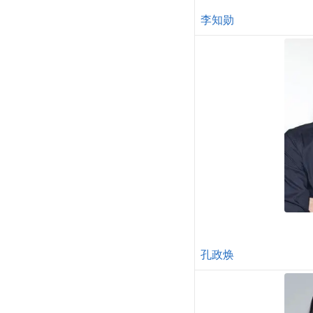
李知勋
孔政焕