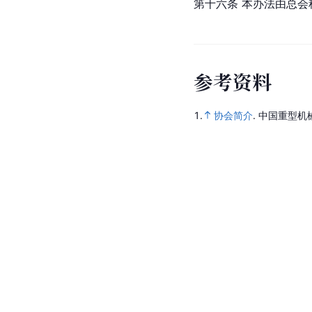
第十六条 本办法由总会
参
考
资
料
1.
协会简介
.
中国重型机