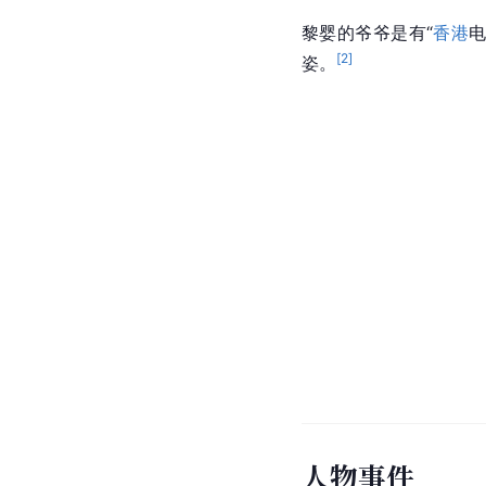
黎婴的爷爷是有“
香港
电
[
2
]
姿
。
人物事件