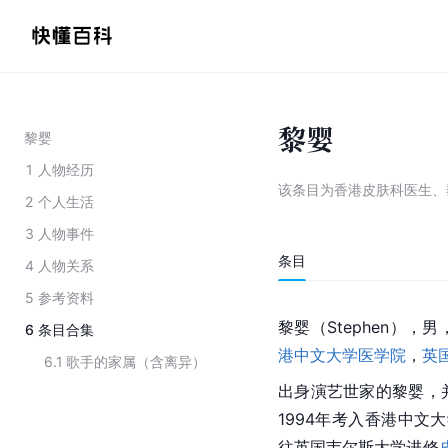
黎婴
黎婴
1
人物经历
该条目为
香港皮肤科医生、
2
个人生活
3
人物事件
条目
4
人物关系
5
参考资料
黎婴（Stephen），
6
条目合集
港中文大学医学院
，
英
6.1
歌手的家属（含离异）
出身演艺世家的黎婴，
1994年考入香港中文
往英国韦尔斯大学进修