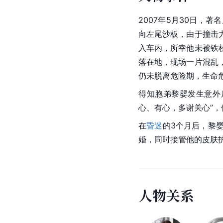
2007年5月30日
向左尾沙板，由于撞击
入车内，所幸他未被铁
落在地，现场一片混乱
仍未脱离危险期，生命
得知胞弟黎婴发生意外
心、有心，多谢关心”
在
昏迷
的3个月后，黎
婚，同时接管他的皮肤
人
物
关
系