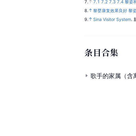
7.
7.1
7.2
7.3
7.4
黎姿
8.
黎婴康复效果良好 黎姿
9.
Sina Visitor System
.
条
目
合
集
歌手的家属（含