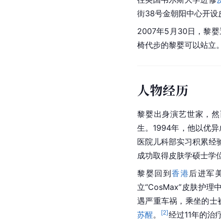
街38号金朝阳中心开设
2007年5月30日，
椅代步的黎婴可以站立
人物经历
黎婴出身演艺世家，然
生。1994年，他以优
医院儿科部实习积累经验
成功取得皮肤学硕士学
黎婴回到
香港
后进军美
立“CosMax”皮肤护
遇严重车祸，乘坐的士
[
2
]
苏醒
。
经过11年的