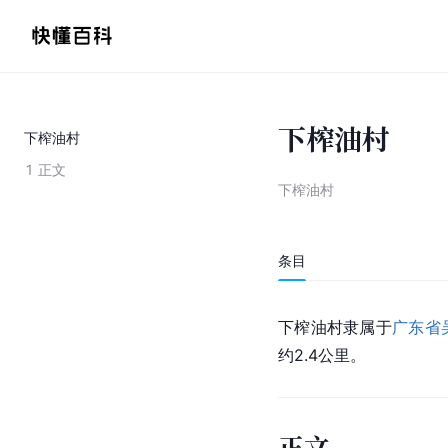
下榨油村
下榨油村
1
正文
下榨油村
条目
下榨油村隶属于
广东省
约2.4公里。
正文