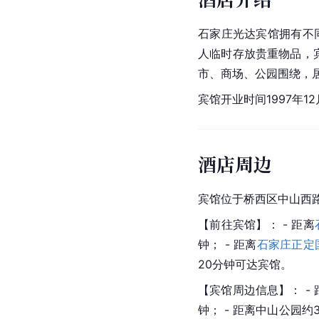
石家庄光达宾馆拥有不
人临时存放贵重物品，
市、商场、公园围绕，
宾馆开业时间1997年1
酒店周边
宾馆位于桥西区中山西
【前往宾馆】： - 距离
钟； - 距离
石家庄正定
20分钟可达宾馆。
【宾馆周边信息】： - 
钟； - 距离
中山公园
约