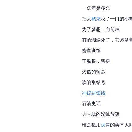
一亿年是多久
把大
戟龙
咬了一口的小
为了梦想，向前冲
有的蝴蝶死了，它逐活
密室训练
干酪根，蛮身
火热的锤炼
吹响集结号
冲破封锁线
石油史话
去古城的澡堂偷窥
谁是擅用
沥青
的美术大