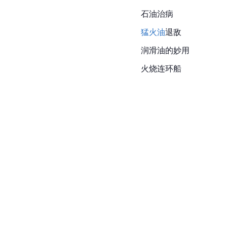
石油治病
猛火油
退敌
润滑油的妙用
火烧连环船