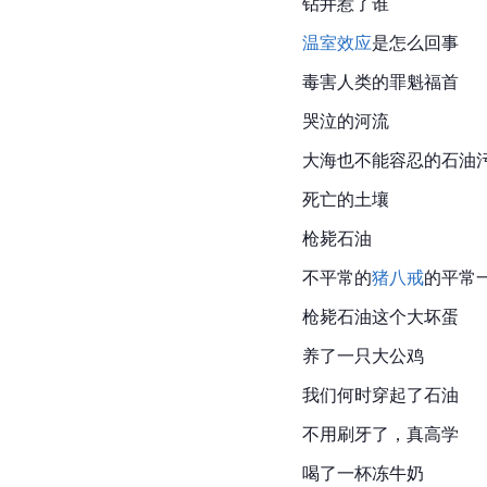
钻井惹了谁
温室效应
是怎么回事
毒害人类的罪魁福首
哭泣的河流
大海也不能容忍的石油
死亡的土壤
枪毙石油
不平常的
猪八戒
的平常
枪毙石油这个大坏蛋
养了一只大公鸡
我们何时穿起了石油
不用刷牙了，真高学
喝了一杯冻牛奶