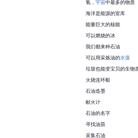
氢，
宇宙
中最多的物质
海洋是能源的室库
能量巨大的核能
可以燃烧的冰
我们都来种石油
可以用采炼油的
水藻
垃圾也能变宝贝的生物
火烧连环船
石油造墨
献火计
石油的名字
寻找油苗
采集石油