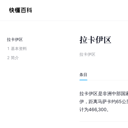
拉卡伊区
拉卡伊区
1
基本资料
拉卡伊区
2
简介
条目
拉卡伊区是非洲中部国
伊，距离
马萨卡
约65
计为466,300。