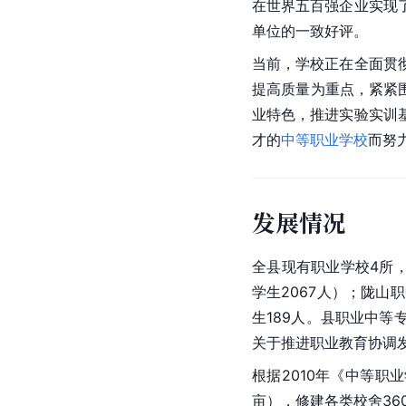
在世界五百强企业实现
单位的一致好评。
当前，学校正在全面贯
提高质量为重点，紧紧
业特色，推进实验实训
才的
中等职业学校
而努
发展情况
全县现有职业学校4所，
学生2067人）；陇山
生189人。县职业中
关于推进职业教育协调
根据2010年《
中等职业
亩），修建各类校舍36