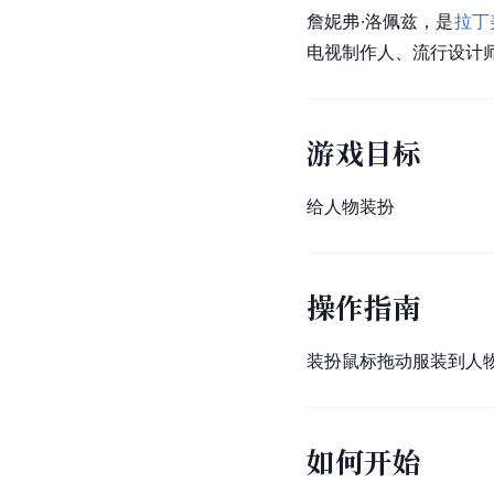
詹妮弗·洛佩兹
，是
拉丁
电视制作人、流行设计
游戏目标
给人物装扮
操作指南
装扮鼠标拖动服装到人
如何开始