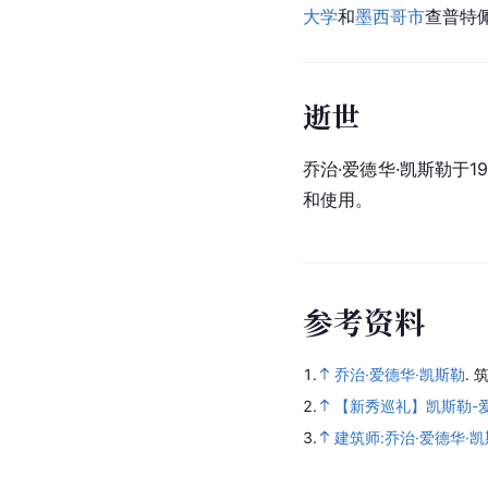
大学
和
墨西哥市
查普特
逝世
乔治·爱德华·凯斯勒于
和使用。
参
考
资
料
1.
乔治·爱德华·凯斯勒
.
筑
2.
【新秀巡礼】凯斯勒-爱
3.
建筑师:乔治·爱德华·