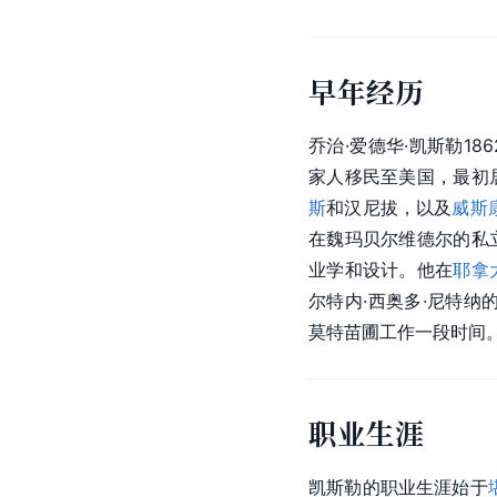
早年经历
乔治·爱德华·凯斯勒1
家人移民至美国，最初
斯
和汉尼拔，以及
威斯
在魏玛贝尔维德尔的私
业学和设计。他在
耶拿
尔特内·西奥多·尼特纳
莫特苗圃工作一段时间
职业生涯
凯斯勒的职业生涯始于