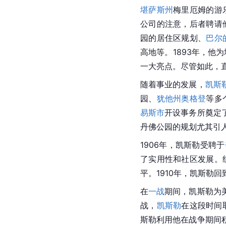
堪萨斯州
梅里厄姆的游
公司的注意，后者聘请
园的居住区规划、
巴尔
高地等。1893年，他
一大亮点。尽管如此，直
随着事业的发展，
凯斯
园、
犹他州
奥格登
等多
易斯市
开设事务所奠定
丹佛公园的规划尤其引
1906年，凯斯勒受聘于
了实用性和社区发展。
平。1910年，凯斯勒
在
一战
期间，凯斯勒为
战，
凯斯勒
在这段时间
斯勒利用他在战争期间