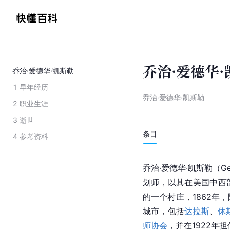
乔治·爱德华·
乔治·爱德华·凯斯勒
1
早年经历
乔治·爱德华·凯斯勒
2
职业生涯
3
逝世
条目
4
参考资料
乔治·爱德华·凯斯勒（Geo
划师，以其在美国中西
的一个村庄，1862年
城市，包括
达拉斯
、
休
师协会
，并在1922年