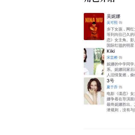
吴妮娜
吴可熙
饰
乡下女孩，网红
等到向往已久的
恋》女主角。影
国际红毯的明星
Kiki
宋芸桦
饰
妮娜的中学同学
系。妮娜回家后
人旧情复燃，偷
3号
夏于乔
饰
电影《谍恋》女
娜争着在导演面
最终妮娜胜出。
潜规则，没有与