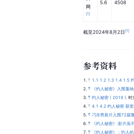
5.6
4508
网
[
1
]
[
1
]
截至2024年8月2日
参
考
资
料
1.
1.1
1.2
1.3
1.4
1.5
2.
《灼人秘密》入围戛纳 
3.
灼人秘密 ( 2019 )
.
时
4.
4.1
4.2
灼人秘密 获
5.
刁亦男新片入围72届
6.
《灼人秘密》:影片虽
7.
《灼人秘密》：灼人的