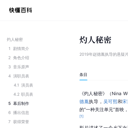
灼人秘密
灼人秘密
1
剧情简介
2019年赵德胤执导的悬疑
2
角色介绍
3
音乐原声
条目
4
演职员表
4.1
演员表
《灼人秘密》（Nina 
4.2
职员表
德胤
执导，
吴可熙
和
宋
5
幕后制作
的“一种关注单元”首映
6
播出信息
[
1
]
7
获得荣誉
影片讲述了一个乡下女