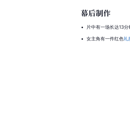
幕后制作
片中有一场长达13
女主角有一件红色
礼