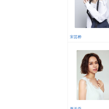
宋芸桦
夏于乔