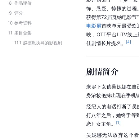
8
作品评价
怖、悬疑、惊悚的过程
9
评分
获得第72届戛纳电影节
10
参考资料
电影展
首映单元最受欢迎
11
条目合集
映，OTT平台LiTV
[
4
]
11.1
赵德胤执导的影视剧
佳剧情长片提名。
剧情简介
来乡下女孩吴妮娜在自
身浓妆艳抹出现在手机
经纪人的电话打断了吴
打八年之后，她终于等到
[
1
]
恋》女主角。
吴妮娜无法放弃这个看