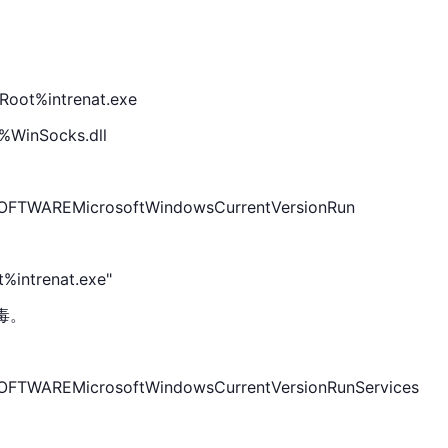
t%intrenat.exe
inSocks.dll
TWAREMicrosoftWindowsCurrentVersionRun
t%intrenat.exe"
毒。
TWAREMicrosoftWindowsCurrentVersionRunServices