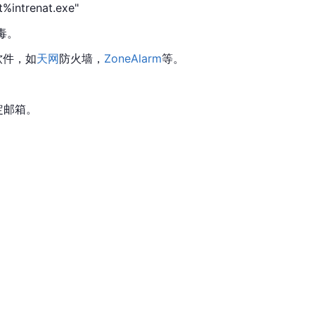
t%intrenat.exe"
毒。
软件，如
天网
防火墙，
ZoneAlarm
等。
定邮箱。