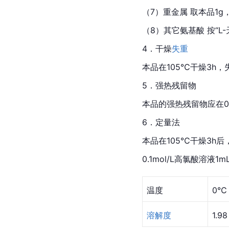
（7）重金属 取本品1g
（8）其它氨基酸 按“
4．干燥
失重
本品在105℃干燥3h，
5．强热残留物
本品的强热残留物应在0
6．定量法
本品在105℃干燥3h后，
0.1mol/L高氯酸溶液1mL
温度
0℃
溶解度
1.98