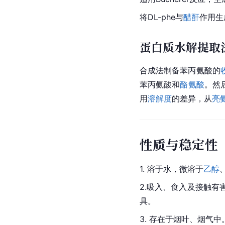
将DL-phe与
醋酐
作用生
蛋白质水解提取
合成法制备苯丙氨酸的
苯丙氨酸和
酪氨酸
。然
用
溶解度
的差异，从
亮
性质与稳定性
1. 溶于水，微溶于
乙醇
2.吸入、食入及接触有
具。
3. 存在于烟叶、烟气中