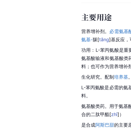
主要用途
营养增补剂。
必需氨基
氨基-
羰
[
tāng
]
基反应，
功用：L-苯丙氨酸是重
氨基酸输液和氨基酸类
料；也可作为营养增补
生化研究。配制
培养基
L-苯丙氨酸是必需的
料。
氨基酸类药。用于氨基
合的二肽甲
酯
[
zhǐ
]
）
是合成
阿斯巴甜
的主要