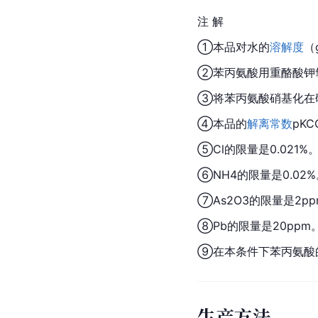
注 解
①本品对水的
溶解度
（
②苯丙氨酸用重
酪酸
钾
③将苯丙氨酸硝基化在
④本品的
解离常数
pKC
⑤Cl的限量是0.021%
⑥
NH4
的限量是0.02
⑦As2O3的限量是2p
⑧Pb的限量是20ppm
⑨在本条件下苯丙氨酸的
生产方法