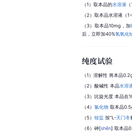
（1）取本品的
水溶液
（
（2）取本品水溶液（1→
（3）取本品10mg，加
后，立即加40%
氢氧化
纯度试验
（1）溶解性 将本品0.
（2）酸碱性 本品
水溶
（3）比旋光度 本品在1
（4）
氯化物
 取本品0.
（5）
铵盐
 按“L-
天门冬
（6）
砷
[
shēn
]
 取本品