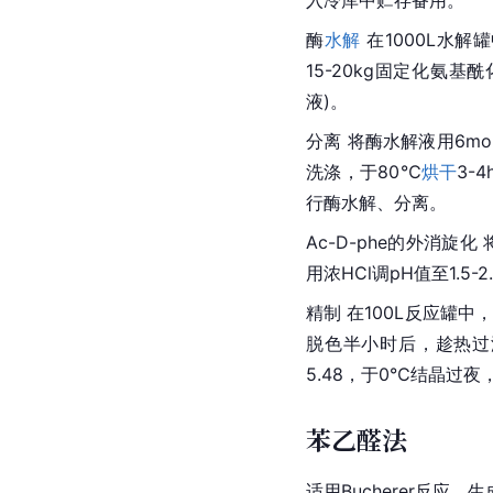
酶
水解
 在1000L水解罐中
15-20kg固定化
氨基
酰
液)。
分离 将酶水解液用6mol
洗涤，于80℃
烘干
3-
行酶水解、分离。
Ac-D-phe的外消旋化
用浓HCl调pH值至1.5
精制 在100L反应罐中，加
脱色半小时后，趁热过滤
5.48，于0℃结晶过夜
苯乙醛法
适用Bucherer反应，