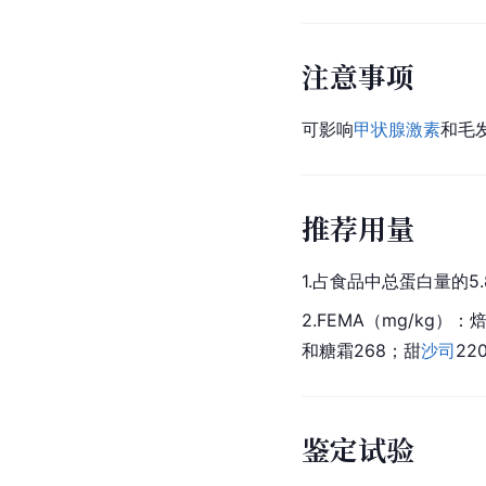
注意事项
可影响
甲状腺激素
和毛
推荐用量
1.占食品中总蛋白量的5.
2.FEMA（mg/kg）
和
糖霜
268；甜
沙司
22
鉴定试验