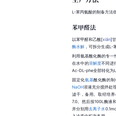
L-苯丙氨酸的制备方法
苯甲醛法
以苯甲醛和乙
酰
[
xiān
]
酶水解
，可拆分生成L-
利用
氨基
酰化酶的专一性
在水中的
溶解度
不同进行
Ac-DL-phe全部转化为L
固定化
氨基
酰化酶的制备 
NaOH
溶液充分搅拌处理30
滤干，备用。取经培养40
7.0。然后按100L酶液和1
并分别用
去离子水
0.1
入冷库中贮存备用。