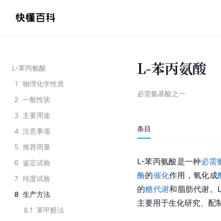
L-苯丙氨酸
L-苯丙氨酸
1
物理化学性质
必需氨基酸之一
2
一般性状
3
主要用途
条目
4
注意事项
5
推荐用量
L-苯丙氨酸是一种
必需
6
鉴定试验
酶
的
催化
作用，氧化成
7
纯度试验
的
糖代谢
和脂肪代谢。
8
生产方法
主要用于生化研究、配
8.1
苯甲醛法