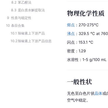
8.2
苯乙醛法
8.3
蛋白质水解提取法
物理化学性质
9
性质与稳定性
熔点
：270-275℃
10
条目合集
10.1
辣椒素上下游产品
沸点
：329.5 °C at 76
10.2
辣椒素上下游产品信息
闪点：153.1 °C
密度：1.29
水溶性：1-5 g/100 mL 
一般性状
无色至白色片状
晶体
或
空气中稳定。