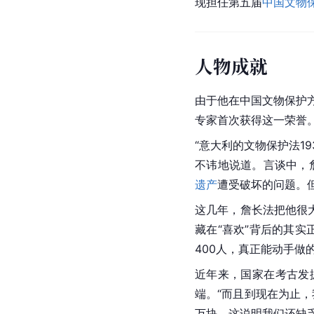
现担任第五届
中国文物
人物成就
由于他在中国文物保护方
专家首次获得这一荣誉
“意大利的
文物保护法
1
不讳地说道。言谈中，
遗产
遭受破坏的问题。
这几年，詹长法把他很
藏在“喜欢”背后的其
400人，真正能动手做
近年来，国家在考古发
端。“而且到现在为止
万块。这说明我们还缺