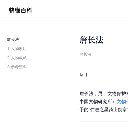
詹长法
詹长法
1
人物履历
詹长法
2
人物成就
3
参考资料
条目
詹长法，男，文物保护
中国文物研究所）
文物
予的“仁惠之星骑士勋章