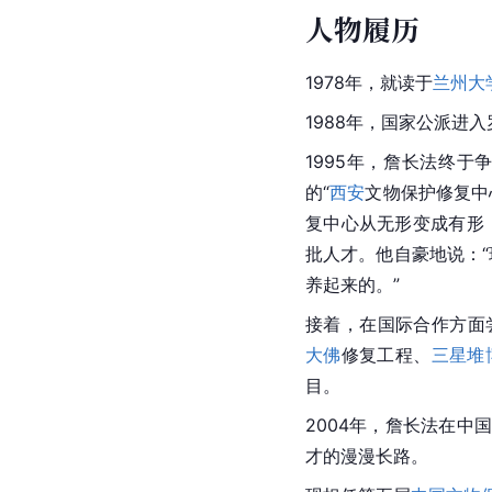
人物履历
1978年，就读于
兰州大
1988年，国家公派进
1995年，詹长法终
的“
西安
文物保护修复中
复中心从无形变成有形
批人才。他自豪地说：
养起来的。”
接着，在国际合作方面
大佛
修复工程、
三星堆
目。
2004年，詹长法在
才的漫漫长路。