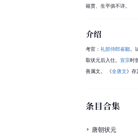
籍贯、生平俱不详。
介绍
考官：
礼部侍郎
崔郾
。
取状元后入仕。
宣宗
时
善属文。 《
全唐文
》存
条
目
合
集
唐朝状元