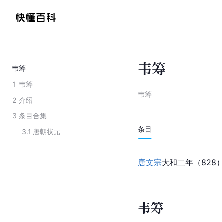
韦筹
韦筹
1
韦筹
韦筹
2
介绍
3
条目合集
条目
3.1
唐朝状元
唐文宗
大和二年（828
韦筹